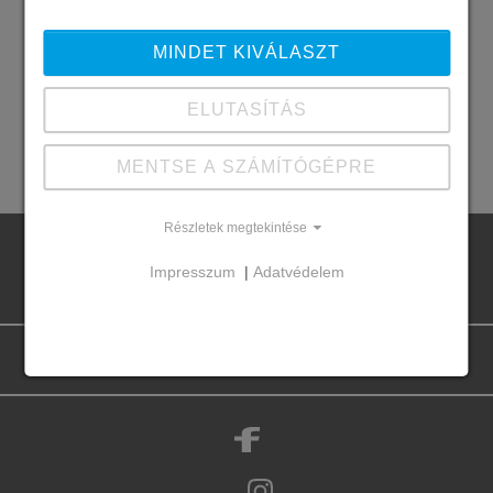
Év
MINDET KIVÁLASZT
ELUTASÍTÁS
Legfrissebb
|
Korábbi
MENTSE A SZÁMÍTÓGÉPRE
Részletek megtekintése
Impresszum
|
Adatvédelem
ÁSZF
Adatvédelem
Impresszum