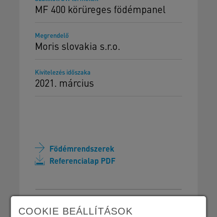
MF 400 körüreges födémpanel
Megrendelő
Moris slovakia s.r.o.
Kivitelezés időszaka
2021. március
Födémrendszerek
Referencialap PDF
COOKIE BEÁLLÍTÁSOK