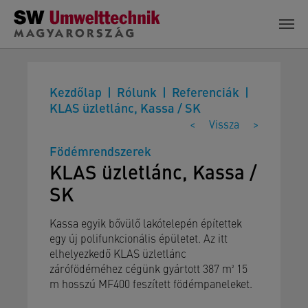
Skip to main content
Kezdőlap
Rólunk
Referenciák
KLAS üzletlánc, Kassa / SK
<
Vissza
>
Födémrendszerek
KLAS üzletlánc, Kassa /
SK
Kassa egyik bővülő lakótelepén építettek
egy új polifunkcionális épületet. Az itt
elhelyezkedő KLAS üzletlánc
zárófödéméhez cégünk gyártott 387 m² 15
m hosszú MF400 feszített födémpaneleket.