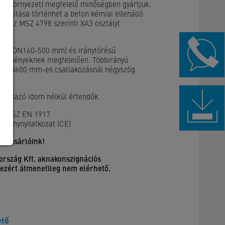
ai környezet) megfelelő minőségben gyártjuk.
őállítása történhet a beton kémiai ellenálló
el,
az MSZ 4798 szerinti XA3 osztályt
etű (DN160-500 mm) és iránytörésű
 az igényeknek megfelelően. Többirányú
s DN600 mm-es csatlakozásnál négyszög
.
befalazó idom nélkül értendők.
ió: MSZ EN 1917
ítménynyilatkozat (CE)
lt Vásárlóink!
rszág Kft.
aknakonszignációs
l, ezért átmenetileg nem elérhető.
ető