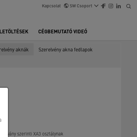
Kapcsolat
SW Csoport
LETÖLTÉSEK
CÉGBEMUTATÓ VIDEÓ
relvény aknák
Szerelvény akna fedlapok
a
abvány szerinti XA3 osztálynak