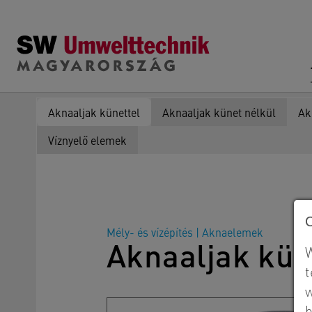
Skip to main content
Aknaaljak künettel
Aknaaljak künet nélkül
Ak
Víznyelő elemek
Mély- és vízépítés
|
Aknaelemek
Aknaaljak kün
W
t
w
b