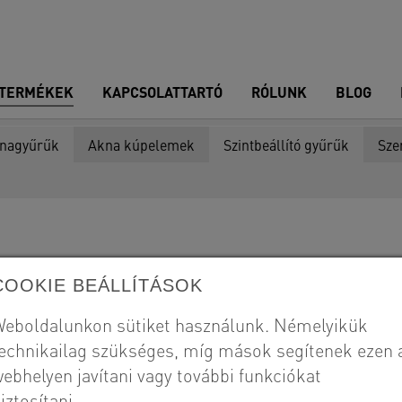
TERMÉKEK
KAPCSOLATTARTÓ
RÓLUNK
BLOG
nagyűrűk
Akna kúpelemek
Szintbeállító gyűrűk
Sze
COOKIE BEÁLLÍTÁSOK
ettel
eboldalunkon sütiket használunk. Némelyikük
echnikailag szükséges, míg mások segítenek ezen 
ebhelyen javítani vagy további funkciókat
Aknaelemeinket az MSZ 4798 sz
iztosítani.