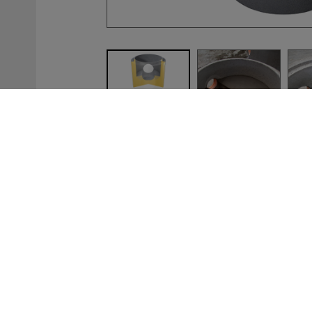
12cm falvastagság
9cm falvastagság