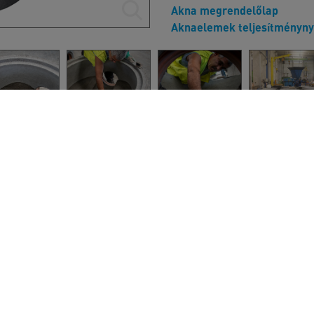
Akna megrendelőlap
Aknaelemek teljesítményny