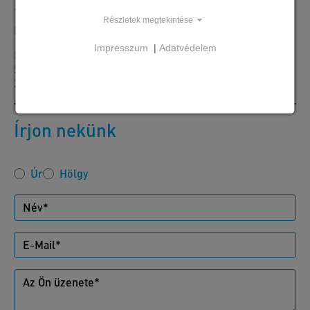
+36 24 620401
Részletek megtekintése
Hé-Csü: 7:30-16:00 óráig Pé: 7:30-13:30 óráig
Impresszum
|
Adatvédelem
Majosháza Központ
SW Umwelttechnik Magyarország Kft.
2339 Majosháza, Tóközi út 10.
Írjon nekünk
Úr
Hölgy