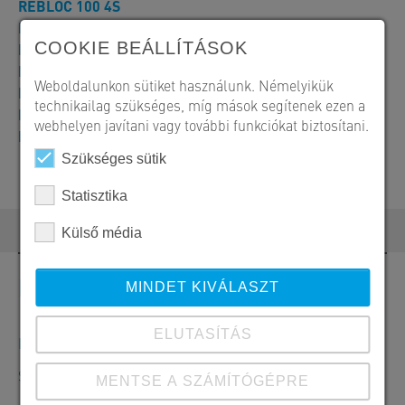
REBLOC 100 4S
REBLOC 100 4T
COOKIE BEÁLLÍTÁSOK
REBLOC 100 8 H2W5
REBLOC 100 8 H4bW6
Weboldalunkon sütiket használunk. Némelyikük
REBLOC 100H 4 H3W6
technikailag szükséges, míg mások segítenek ezen a
REBLOC katalógus - Ideiglenes rendszerek
webhelyen javítani vagy további funkciókat biztosítani.
REBLOC katalógus - Védőkerítés & Vészkapu
Szükséges sütik
Statisztika
Külső média
Kapcsolat
MINDET KIVÁLASZT
ELUTASÍTÁS
Megrendelések, ajánlatok és termékinformációk
SW Umwelttechnik Magyarország Kft.
MENTSE A SZÁMÍTÓGÉPRE