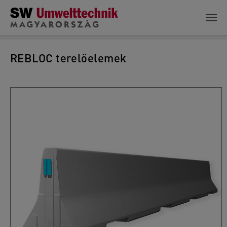
Skip to main content
REBLOC terelőelemek