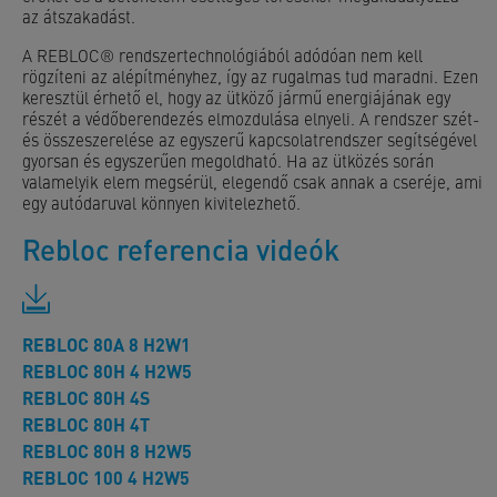
az
átszakadást.
A REBLOC® rendszertechnológiából adódóan nem kell
rögzíteni az alépítményhez, így az rugalmas tud
maradni. Ezen
keresztül érhető el, hogy az ütköző jármű energiájának egy
részét a védőberendezés
elmozdulása elnyeli.
A rendszer szét-
és összeszerelése az egyszerű kapcsolatrendszer segítségével
gyorsan és egyszerűen megoldható. Ha az ütközés során
valamelyik elem megsérül, elegendő csak annak a cseréje,
ami
egy autódaruval könnyen kivitelezhető.
Rebloc referencia videók
REBLOC 80A 8 H2W1
REBLOC 80H 4 H2W5
REBLOC 80H 4S
REBLOC 80H 4T
REBLOC 80H 8 H2W5
REBLOC 100 4 H2W5