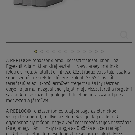
A REBLOC® rendszer elemei, keresztmetszetükben - az
Egyesült Államokban kifejlesztett - New
Jersey profilnak
felelnek meg. A talajjal érintkező közel függőleges talprész kis
sebességnél a kerék terelésére szolgál. Az 57 °-os dőlt
terelőfelület az ütköző járművet megemeli és így részben
elnyeli a jármű mozgási energiáját, majd visszatereli a forgalmi
sávba. A felső közel függőleges felület
pedig visszatartja és
megvezeti a járművet.
A REBLOC® rendszer fontos tulajdonsága az elemekben
végigfutó vonórúd, mellyel az elemek
végei kapcsolódnak
egymáshoz oly módon, hogy a védőberendezés teljes hosszában
létrejön egy „lánc”,
mely felfogja az ütközés közben fellépő
erőket és a betonelem esetleges törésekor megakadályozza