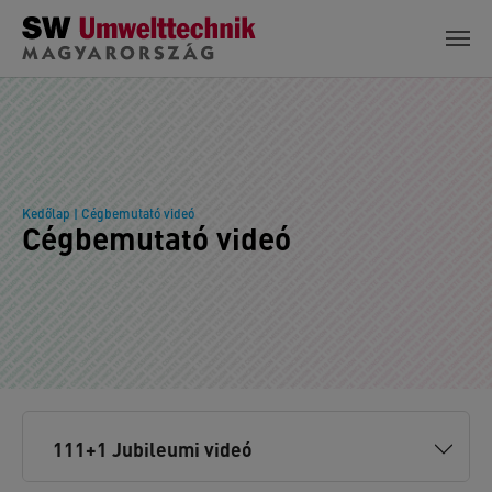
Skip to main content
Kedőlap
| Cégbemutató videó
Cégbemutató videó
111+1 Jubileumi videó