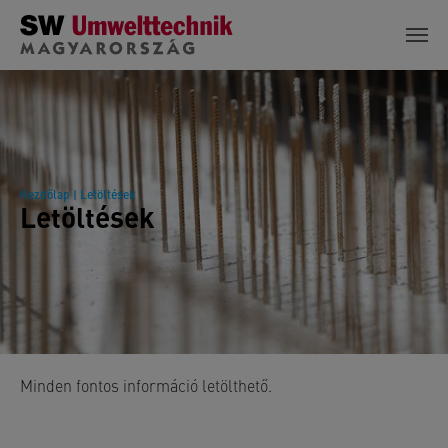
Skip to main content
Kezdőlap
| Letöltések
Letöltések
Minden fontos információ letölthető.