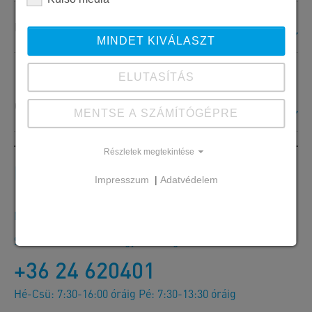
Referencia brosúrák és jubileumi kiadványok
MINDET KIVÁLASZT
ELUTASÍTÁS
Code of Conduct
MENTSE A SZÁMÍTÓGÉPRE
Részletek megtekintése
Kapcsolat
Impresszum
|
Adatvédelem
Megrendelések, ajánlatok és termékinformációk
SW Umwelttechnik Magyarország Kft.
+36 24 620401
Hé-Csü: 7:30-16:00 óráig Pé: 7:30-13:30 óráig