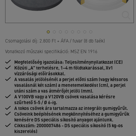
Csomagolási díj: 2.800 Ft + ÁFA / fuvar (8 db faék)
Vonatkozó műszaki specifikáció: MSZ EN 1916
Megfelelőség igazolása: Teljesítménynyilatkozat (CE)
Közúti „A” terhelésre, 1–4 m földtakarással, Xv1
vízzárósági előírásokkal.
A vasalás jelölésénél a perjel előtti szám (vagy kétsoros
vasalásnál két szám) a menetemelkedést (cm), a perjel
utáni szám a vas átmérőjét jelöli (mm).
A V100VB vagy a V120VB csövek vasalása kérésre
szűrhető 5-5 / Ø 6-ig.
A tokos csövek ára tartalmazza az integrált gumigyűrűt.
Csöveink beépítésének megkönnyítéséhez a gumigyűrűk
kenésére DS speciális síkosító anyagot ajánlunk.
Cikkszám: 2000007486 - DS speciális síkosító (5 kg-os
kiszerelés)