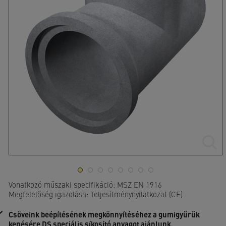
Vonatkozó műszaki specifikáció: MSZ EN 1916
Megfelelőség igazolása: Teljesítménynyilatkozat (CE)
Csöveink beépítésének megkönnyítéséhez a gumigyűrűk
kenésére DS speciális síkosító anyagot ajánlunk.