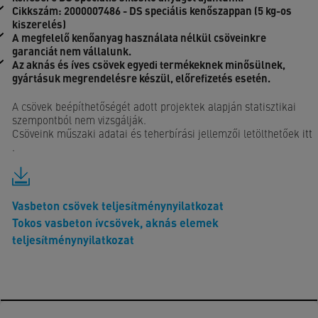
Cikkszám: 2000007486 - DS speciális kenőszappan (5 kg-os
kiszerelés)
A megfelelő kenőanyag használata nélkül csöveinkre
garanciát nem vállalunk.
Az aknás és íves csövek egyedi termékeknek minősülnek,
gyártásuk megrendelésre készül, előrefizetés esetén.
A csövek beépíthetőségét adott projektek alapján statisztikai
szempontból nem vizsgálják.
Csöveink műszaki adatai és teherbírási jellemzői letölthetőek
itt
.
Vasbeton csövek teljesítménynyilatkozat
Tokos vasbeton ívcsövek, aknás elemek
teljesítménynyilatkozat