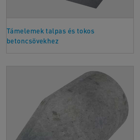
Támelemek talpas és tokos
betoncsövekhez