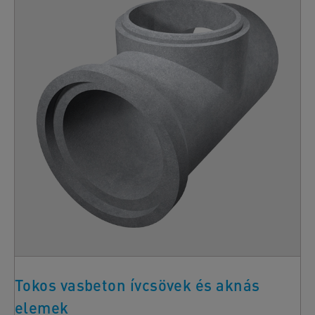
Tokos vasbeton ívcsövek és aknás
elemek