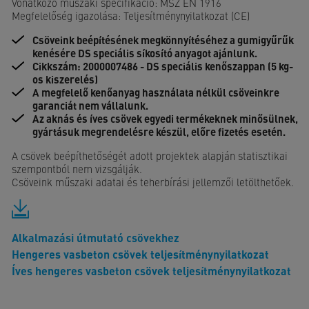
Vonatkozó műszaki specifikáció: MSZ EN 1916
Megfelelőség igazolása: Teljesítménynyilatkozat (CE)
Csöveink beépítésének megkönnyítéséhez a gumigyűrűk
kenésére DS speciális síkosító anyagot ajánlunk.
Cikkszám: 2000007486 - DS speciális kenőszappan (5 kg-
os kiszerelés)
A megfelelő kenőanyag használata nélkül csöveinkre
garanciát nem vállalunk.
Az aknás és íves csövek egyedi termékeknek minősülnek,
gyártásuk megrendelésre készül, előre fizetés esetén.
A csövek beépíthetőségét adott projektek alapján statisztikai
szempontból nem vizsgálják.
Csöveink műszaki adatai és teherbírási jellemzői letölthetőek.
Alkalmazási útmutató csövekhez
Hengeres vasbeton csövek teljesítménynyilatkozat
Íves hengeres vasbeton csövek teljesítménynyilatkozat