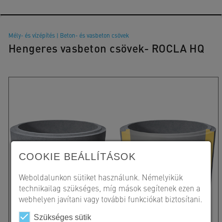
Mély- és vízépítés
|
Beton- és vasbeton csövek
Hengeres vasbeton csövek- ROCLA HQ
COOKIE BEÁLLÍTÁSOK
Weboldalunkon sütiket használunk. Némelyikük
technikailag szükséges, míg mások segítenek ezen a
webhelyen javítani vagy további funkciókat biztosítani.
Szükséges sütik