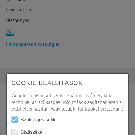
Egyedi elemek
Dísztárgyak
Látványbeton katalógus
COOKIE BEÁLLÍTÁSOK
Kapcsolat
Weboldalunkon sütiket használunk. Némelyikük
technikailag szükséges, míg mások segítenek ezen a
webhelyen javítani vagy további funkciókat biztosítani.
Megrendelések, ajánlatok és termékinformációk
Szükséges sütik
SW Umwelttechnik Magyarország Kft.
Statisztika