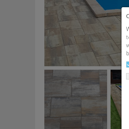
W
t
w
b