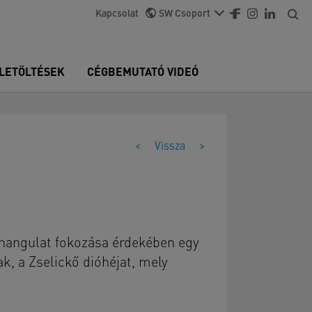
Kapcsolat
SW Csoport
LETÖLTÉSEK
CÉGBEMUTATÓ VIDEÓ
<
Vissza
>
 hangulat fokozása érdekében egy
k, a Zselickő dióhéjat, mely