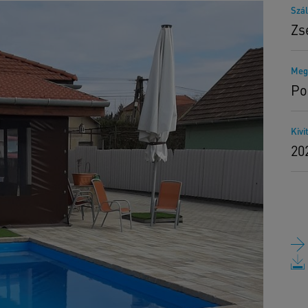
Szál
Zs
Meg
Po
Kivi
20