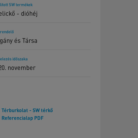
lított SW termékek
elickő - dióhéj
rendelő
gány és Társa
telezés időszaka
20. november
Térburkolat - SW térkő
Referencialap PDF