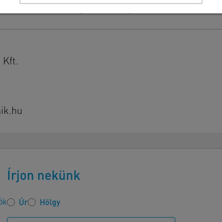
Részletek megtekintése
Impresszum
|
Adatvédelem
Kft.
ik.hu
Írjon nekünk
ók
Úr
Hölgy