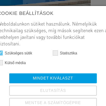
COOKIE BEÁLLÍTÁSOK
eboldalunkon sütiket használunk. Némelyikük
echnikailag szükséges, míg mások segítenek ezen 
ebhelyen javítani vagy további funkciókat
iztosítani.
Szükséges sütik
Statisztika
Külső média
MINDET KIVÁLASZT
ELUTASÍTÁS
MENTSE A SZÁMÍTÓGÉPRE