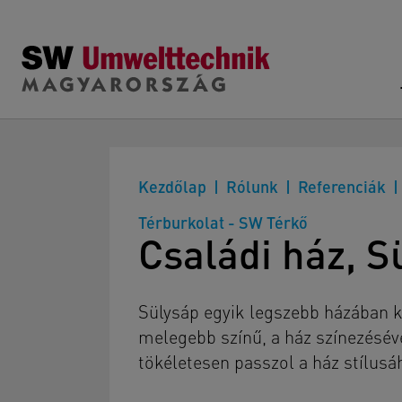
Skip to main content
Kezdőlap
Rólunk
Referenciák
Térburkolat - SW Térkő
Családi ház, S
Sülysáp egyik legszebb házában k
melegebb színű, a ház színezéséve
tökéletesen passzol a ház stílusá