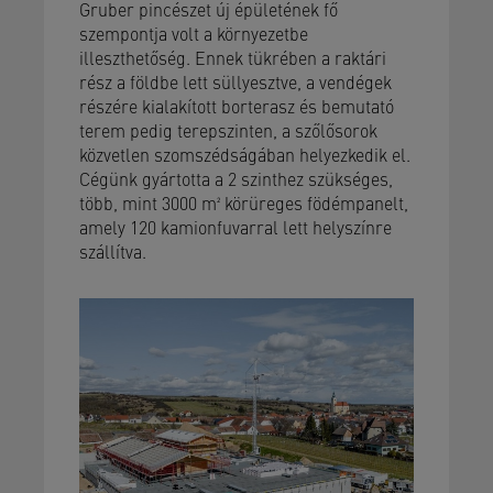
Gruber pincészet új épületének fő
szempontja volt a környezetbe
illeszthetőség. Ennek tükrében a raktári
rész a földbe lett süllyesztve, a vendégek
részére kialakított borterasz és bemutató
terem pedig terepszinten, a szőlősorok
közvetlen szomszédságában helyezkedik el.
Cégünk gyártotta a 2 szinthez szükséges,
több, mint 3000 m² körüreges födémpanelt,
amely 120 kamionfuvarral lett helyszínre
szállítva.