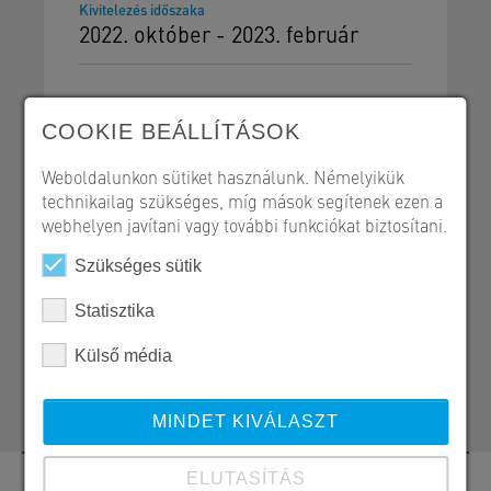
Kivitelezés időszaka
2022. október - 2023. február
COOKIE BEÁLLÍTÁSOK
Weboldalunkon sütiket használunk. Némelyikük
Födémrendszerek
technikailag szükséges, míg mások segítenek ezen a
Referencialap - PDF
webhelyen javítani vagy további funkciókat biztosítani.
Szükséges sütik
Statisztika
SW Umwelttechnik Magyarország Kft.
Külső média
H 2339 Majosháza, Tóközi út 10.
MINDET KIVÁLASZT
ELUTASÍTÁS