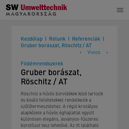
Skip to main content
Kezdőlap
Rólunk
Referenciák
Gruber borászat, Röschitz / AT
<
Vissza
>
Födémrendszerek
Gruber borászat,
Röschitz / AT
Röschitz a hűvös borvidékek közé tartozik
és kiváló feltételekkel rendelkezik a
szőlőtermesztéshez. A régió kristályos
alapkőzete a hűvös éghajlattal együtt
különösen elegáns, ásványos-fűszeres
borstílust tesz lehetővé. Az itt található