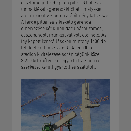
össztömegű ferde pilon pillérekből és 7
tonna kiékelő gerendákból áll, melyeket
alul monolit vasbeton alépítmény köt össze.
A ferde pillér és a kiékelő gerenda
elhelyezése két külön daru párhuzamos,
összehangolt munkájával volt elérhető. Az
így kapott keretállásokon mintegy 1400 db
lelátóelem támaszkodik. A 14.000 fős
stadion kivitelezése során cégünk közel
3.200 köbméter előregyártott vasbeton
szerkezet került gyártott és szállított.