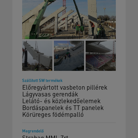
Szállított SW termékek
Előregyártott vasbeton pillérek
Lágyvasas gerendák
Lelátó- és közlekedőelemek
Bordáspanelek és TT panelek
Körüreges födémpalló
Megrendelő
Strabag MML Zrt.