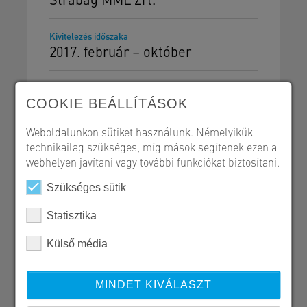
Kivitelezés időszaka
2017. február – október
COOKIE BEÁLLÍTÁSOK
Weboldalunkon sütiket használunk. Némelyikük
Szerkezetépítés
technikailag szükséges, míg mások segítenek ezen a
webhelyen javítani vagy további funkciókat biztosítani.
Szükséges sütik
Statisztika
SW Umwelttechnik Magyarország Kft.
H 2339 Majosháza, Tóközi út 10.
Külső média
+36 24 620 400
szerkezetepites@sw-umwelttechnik.hu
MINDET KIVÁLASZT