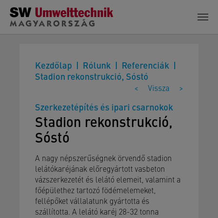
Skip to main content
Kezdőlap
Rólunk
Referenciák
Stadion rekonstrukció, Sóstó
<
Vissza
>
Szerkezetépítés és ipari csarnokok
Stadion rekonstrukció,
Sóstó
A nagy népszerűségnek örvendő stadion
lelátókaréjának előregyártott vasbeton
vázszerkezetét és lelátó elemeit, valamint a
főépülethez tartozó födémelemeket,
fellépőket vállalatunk gyártotta és
szállította. A lelátó karéj 28-32 tonna