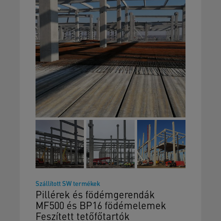
Szállított SW termékek
Pillérek és födémgerendák
MF500 és BP16 födémelemek
Feszített tetőfőtartók