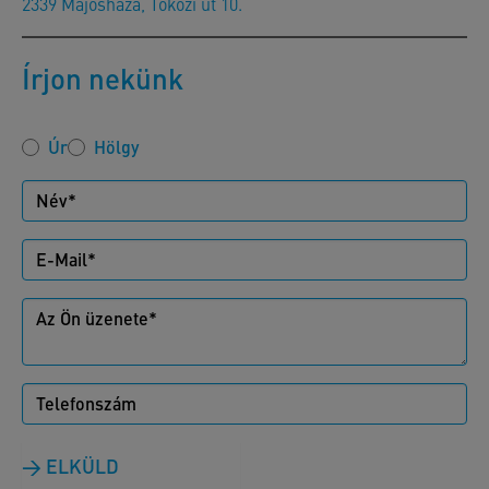
2339 Majosháza, Tóközi út 10.
Írjon nekünk
Úr
Hölgy
ELKÜLD