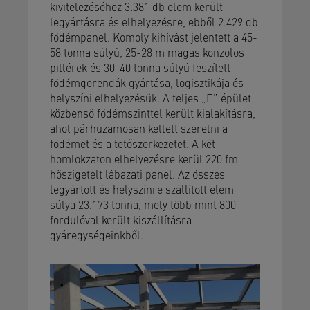
kivitelezéséhez 3.381 db elem került
legyártásra és elhelyezésre, ebből 2.429 db
födémpanel. Komoly kihívást jelentett a 45-
58 tonna súlyú, 25-28 m magas konzolos
pillérek és 30-40 tonna súlyú feszített
födémgerendák gyártása, logisztikája és
helyszíni elhelyezésük. A teljes „E” épület
közbenső födémszinttel került kialakításra,
ahol párhuzamosan kellett szerelni a
födémet és a tetőszerkezetet. A két
homlokzaton elhelyezésre kerül 220 fm
hőszigetelt lábazati panel. Az összes
legyártott és helyszínre szállított elem
súlya 23.173 tonna, mely több mint 800
fordulóval került kiszállításra
gyáregységeinkből.