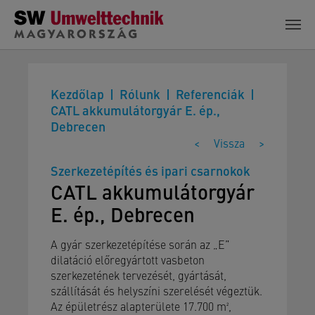
Skip to main content
Kezdőlap
Rólunk
Referenciák
CATL akkumulátorgyár E. ép.,
Debrecen
<
Vissza
>
Szerkezetépítés és ipari csarnokok
CATL akkumulátorgyár
E. ép., Debrecen
A gyár szerkezetépítése során az „E”
dilatáció előregyártott vasbeton
szerkezetének tervezését, gyártását,
szállítását és helyszíni szerelését végeztük.
Az épületrész alapterülete 17.700 m²,