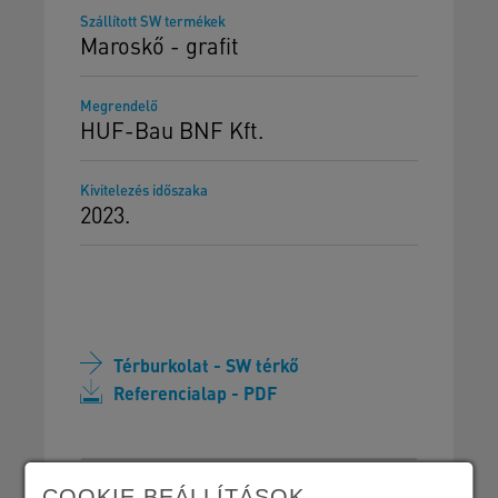
Szállított SW termékek
Maroskő - grafit
Megrendelő
HUF-Bau BNF Kft.
Kivitelezés időszaka
2023.
Térburkolat - SW térkő
Referencialap - PDF
COOKIE BEÁLLÍTÁSOK