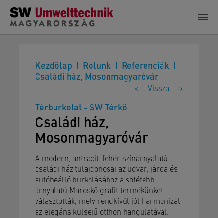
Skip to main content
Kezdőlap
Rólunk
Referenciák
Családi ház, Mosonmagyaróvár
<
Vissza
>
Térburkolat - SW Térkő
Családi ház,
Mosonmagyaróvár
A modern, antracit-fehér színárnyalatú
családi ház tulajdonosai az udvar, járda és
autóbeálló burkolásához a sötétebb
árnyalatú Maroskő grafit termékünket
választották, mely rendkívül jól harmonizál
az elegáns külsejű otthon hangulatával.