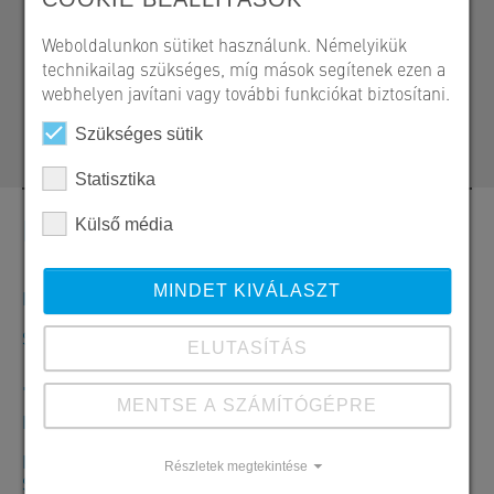
SW Umwelttechnik Magyarország Kft.
Weboldalunkon sütiket használunk. Némelyikük
H 2339 Majosháza, Tóközi út 10.
technikailag szükséges, míg mások segítenek ezen a
webhelyen javítani vagy további funkciókat biztosítani.
+36 24 620 474
magasepites@sw-umwelttechnik.hu
Szükséges sütik
Statisztika
Kapcsolat
Külső média
MINDET KIVÁLASZT
Megrendelések, ajánlatok és termékinformációk
SW Umwelttechnik Magyarország Kft.
ELUTASÍTÁS
+36 24 620401
MENTSE A SZÁMÍTÓGÉPRE
Hé-Csü: 7:30-16:00 óráig Pé: 7:30-13:30 óráig
Majosháza Központ
Részletek megtekintése
SW Umwelttechnik Magyarország Kft.