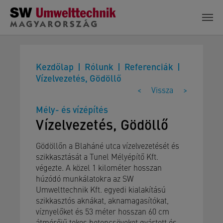
Skip to main content
Kezdőlap
Rólunk
Referenciák
Vízelvezetés, Gödöllő
<
Vissza
>
Mély- és vízépítés
Vízelvezetés, Gödöllő
Gödöllőn a Blaháné utca vízelvezetését és
szikkasztását a Tunel Mélyépítő Kft.
végezte. A közel 1 kilométer hosszan
húzódó munkálatokra az SW
Umwelttechnik Kft. egyedi kialakítású
szikkasztós aknákat, aknamagasítókat,
víznyelőket és 53 méter hosszan 60 cm
átmérőjű tokos betoncsöveket gyártott és