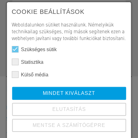
COOKIE BEÁLLÍTÁSOK
Weboldalunkon sütiket használunk. Némelyikük
technikailag szükséges, míg mások segítenek ezen a
SW Umwelttechnik Magyarország Kft.
webhelyen javítani vagy további funkciókat biztosítani.
H 2339 Majosháza, Tóközi út 10.
Szükséges sütik
+36 24 620 422
melyepites@sw-umwelttechnik.hu
Statisztika
Külső média
Kapcsolat
MINDET KIVÁLASZT
Megrendelések, ajánlatok és termékinformációk
ELUTASÍTÁS
SW Umwelttechnik Magyarország Kft.
MENTSE A SZÁMÍTÓGÉPRE
+36 24 620401