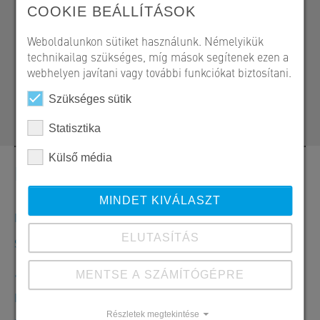
COOKIE BEÁLLÍTÁSOK
Weboldalunkon sütiket használunk. Némelyikük
SW Umwelttechnik Magyarország Kft.
technikailag szükséges, míg mások segítenek ezen a
H 2339 Majosháza, Tóközi út 10.
webhelyen javítani vagy további funkciókat biztosítani.
+36 24 620 422
Szükséges sütik
melyepites@sw-umwelttechnik.hu
Statisztika
Külső média
Kapcsolat
MINDET KIVÁLASZT
Megrendelések, ajánlatok és termékinformációk
ELUTASÍTÁS
SW Umwelttechnik Magyarország Kft.
+36 24 620401
MENTSE A SZÁMÍTÓGÉPRE
Hé-Csü: 7:30-16:00 óráig Pé: 7:30-13:30 óráig
Részletek megtekintése