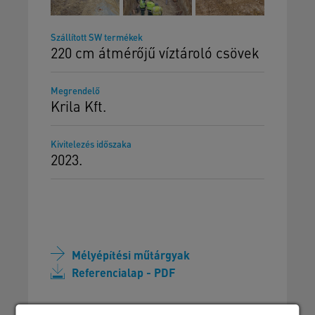
Szállított SW termékek
220 cm átmérőjű víztároló csövek
Megrendelő
Krila Kft.
Kivitelezés időszaka
2023.
Mélyépítési műtárgyak
Referencialap - PDF