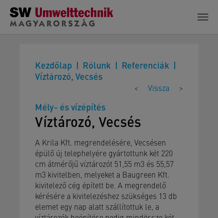
Skip to main content
Kezdőlap
Rólunk
Referenciák
Víztározó, Vecsés
<
Vissza
>
Mély- és vízépítés
Víztározó, Vecsés
A Krila Kft. megrendelésére, Vecsésen
épülő új telephelyére gyártottunk két 220
cm átmérőjű víztározót 51,55 m3 és 55,57
m3 kivitelben, melyeket a Baugreen Kft.
kivitelező cég épített be. A megrendelő
kérésére a kivitelezéshez szükséges 13 db
elemet egy nap alatt szállítottuk le, a
víztározók beépítése pedig mindössze két