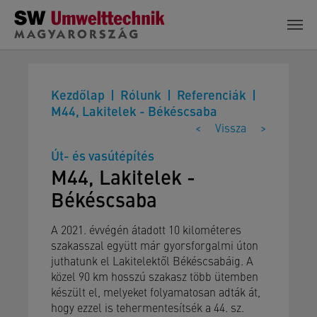
Skip to main content
Kezdőlap
Rólunk
Referenciák
M44, Lakitelek - Békéscsaba
<
Vissza
>
Út- és vasútépítés
M44, Lakitelek -
Békéscsaba
A 2021. évvégén átadott 10 kilométeres
szakasszal együtt már gyorsforgalmi úton
juthatunk el Lakitelektől Békéscsabáig. A
közel 90 km hosszú szakasz több ütemben
készült el, melyeket folyamatosan adták át,
hogy ezzel is tehermentesítsék a 44. sz.