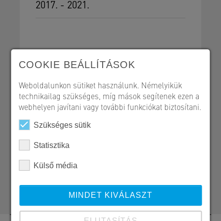
2017. - 2021.
COOKIE BEÁLLÍTÁSOK
Út- és vasútépítés
Referencialap - PDF
Weboldalunkon sütiket használunk. Némelyikük
technikailag szükséges, míg mások segítenek ezen a
webhelyen javítani vagy további funkciókat biztosítani.
Szükséges sütik
SW Umwelttechnik Magyarország Kft.
Statisztika
H 2339 Majosháza, Tóközi út 10.
Külső média
+36 24 620 401
kozlekedesepites@sw-umwelttechnik.hu
MINDET KIVÁLASZT
ELUTASÍTÁS