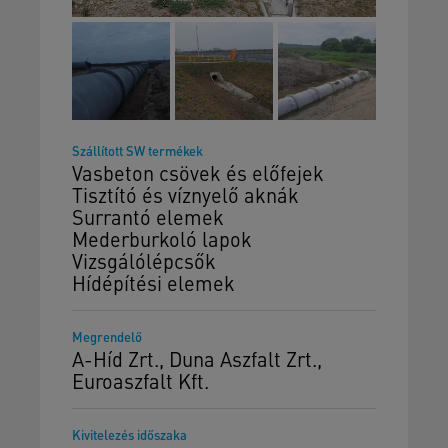
Szállított SW termékek
Vasbeton csövek és előfejek
Tisztító és víznyelő aknák
Surrantó elemek
Mederburkoló lapok
Vizsgálólépcsők
Hídépítési elemek
Megrendelő
A-Híd Zrt., Duna Aszfalt Zrt.,
Euroaszfalt Kft.
Kivitelezés időszaka