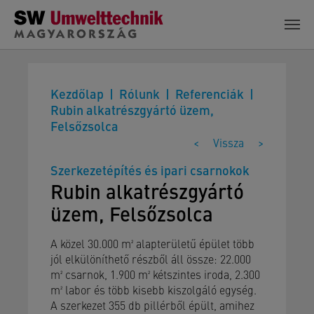
Skip to main content
Kezdőlap
Rólunk
Referenciák
Rubin alkatrészgyártó üzem,
Felsőzsolca
<
Vissza
>
Szerkezetépítés és ipari csarnokok
Rubin alkatrészgyártó
üzem, Felsőzsolca
A közel 30.000 m² alapterületű épület több
jól elkülöníthető részből áll össze: 22.000
m² csarnok, 1.900 m² kétszintes iroda, 2.300
m² labor és több kisebb kiszolgáló egység.
A szerkezet 355 db pillérből épült, amihez