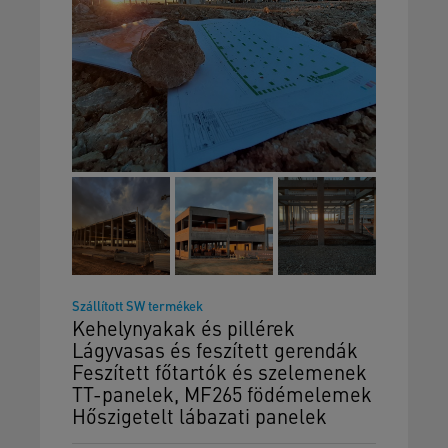
Szállított SW termékek
Kehelynyakak és pillérek
Lágyvasas és feszített gerendák
Feszített főtartók és szelemenek
TT-panelek, MF265 födémelemek
Hőszigetelt lábazati panelek