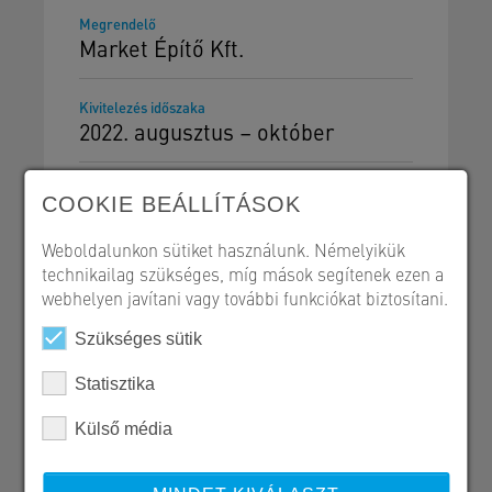
Megrendelő
Market Építő Kft.
Kivitelezés időszaka
2022. augusztus – október
COOKIE BEÁLLÍTÁSOK
Weboldalunkon sütiket használunk. Némelyikük
technikailag szükséges, míg mások segítenek ezen a
Szerkezetépítés
webhelyen javítani vagy további funkciókat biztosítani.
Referencialap - PDF
Szükséges sütik
Statisztika
Külső média
SW Umwelttechnik Magyarország Kft.
H 2339 Majosháza, Tóközi út 10.