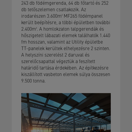
243 db födémgerenda, 64 db főtartó és 252
db tetőszelemen csatlakozik. Az
irodarészen 3.600m² MF265 födémpanel
került beépítésre, a többi épületben további
2.400m². A homlokzaton talpgerendák és
hőszigetelt lábazati elemek találhatók 1.440
fm hosszan, valamint az Utility épületbe
TT-panelek kerültek elhelyezésre 2 szinten.
A helyszíni szerelést 2 daruval és
szerelőcsapattal végeztük a feszített
határidő tartása érdekében. Az építkezésre
kiszállított vasbeton elemek súlya összesen
9.500 tonna.