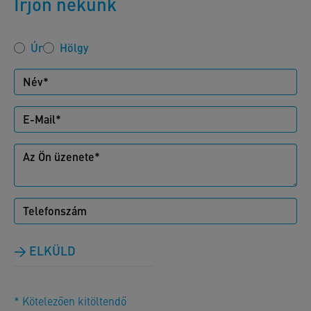
Írjon nekünk
Úr
Hölgy
ELKÜLD
* Kötelezően kitöltendő