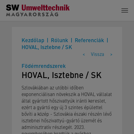
Skip to main content
Kezdőlap
Rólunk
Referenciák
HOVAL, Isztebne / SK
<
Vissza
>
Födémrendszerek
HOVAL, Isztebne / SK
Szlovákiában az utóbbi időben
exponenciálisan növekszik a HOVAL vállalat
által gyártott hőszivattyúk iránti kereslet,
ezért a gyártó egy új 3 szintes épülettel
bővíti a közép - Szlovákia északi részén lévő
isztebnei hőszivattyú-gyártó üzemét és
adminisztratív részlegét. 2023.
novemberében kezdtük a gyárhoz