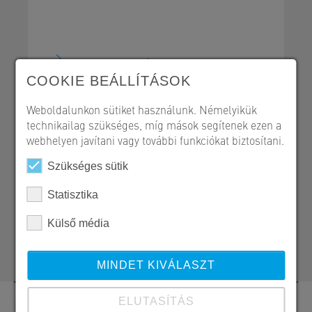
Körüreges födémpanelek
Referencialap - PDF
COOKIE BEÁLLÍTÁSOK
Weboldalunkon sütiket használunk. Némelyikük
technikailag szükséges, míg mások segítenek ezen a
webhelyen javítani vagy további funkciókat biztosítani.
SW Umwelttechnik Magyarország Kft.
Szükséges sütik
H 2339 Majosháza, Tóközi út 10.
Statisztika
+36 24 620 523
+421 910 806 000
Külső média
peter.braz@sw-umwelttechnik.sk
MINDET KIVÁLASZT
ELUTASÍTÁS
Kapcsolat