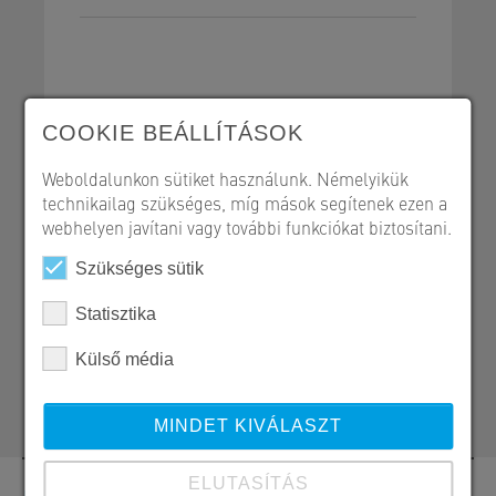
COOKIE BEÁLLÍTÁSOK
Körüreges födémpanelek
Referencialap - PDF
Weboldalunkon sütiket használunk. Némelyikük
technikailag szükséges, míg mások segítenek ezen a
webhelyen javítani vagy további funkciókat biztosítani.
Szükséges sütik
SW Umwelttechnik Magyarország Kft.
Statisztika
H 2339 Majosháza, Tóközi út 10.
Külső média
+36 24 620 523
peter.braz@sw-umwelttechnik.sk
MINDET KIVÁLASZT
ELUTASÍTÁS