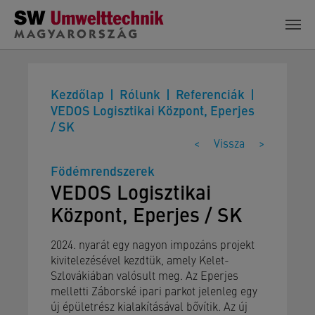
Skip to main content
Kezdőlap
Rólunk
Referenciák
VEDOS Logisztikai Központ, Eperjes
/ SK
<
Vissza
>
Födémrendszerek
VEDOS Logisztikai
Központ, Eperjes / SK
2024. nyarát egy nagyon impozáns projekt
kivitelezésével kezdtük, amely Kelet-
Szlovákiában valósult meg. Az Eperjes
melletti Záborské ipari parkot jelenleg egy
új épületrész kialakításával bővítik. Az új