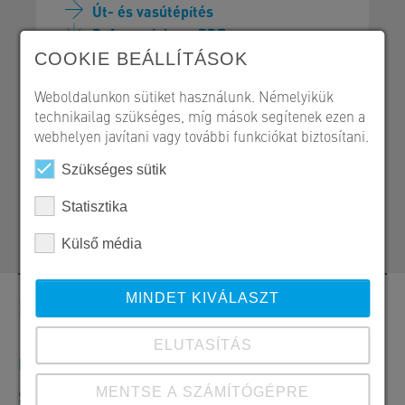
Út- és vasútépítés
Referencialap - PDF
COOKIE BEÁLLÍTÁSOK
Weboldalunkon sütiket használunk. Némelyikük
technikailag szükséges, míg mások segítenek ezen a
webhelyen javítani vagy további funkciókat biztosítani.
SW Umwelttechnik Magyarország Kft.
H 2339 Majosháza, Tóközi út 10.
Szükséges sütik
06 24 620 401
Statisztika
kozlekedesepites@sw-umwelttechnik.hu
Külső média
MINDET KIVÁLASZT
Kapcsolat
ELUTASÍTÁS
Megrendelések, ajánlatok és termékinformációk
MENTSE A SZÁMÍTÓGÉPRE
SW Umwelttechnik Magyarország Kft.