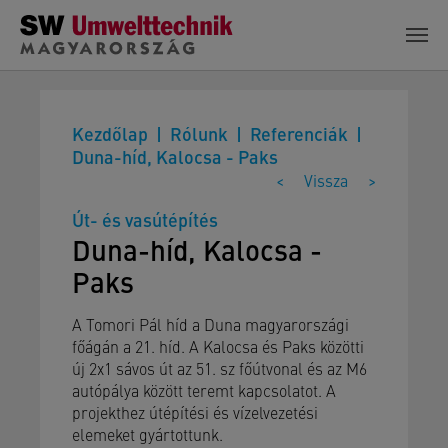
Skip to main content
Kezdőlap
Rólunk
Referenciák
Duna-híd, Kalocsa - Paks
<
Vissza
>
Út- és vasútépítés
Duna-híd, Kalocsa -
Paks
A Tomori Pál híd a Duna magyarországi
főágán a 21. híd. A Kalocsa és Paks közötti
új 2x1 sávos út az 51. sz főútvonal és az M6
autópálya között teremt kapcsolatot. A
projekthez útépítési és vízelvezetési
elemeket gyártottunk.