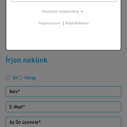
+36 24 620401
Részletek megtekintése
Hé-Csü: 7:30-16:00 óráig Pé: 7:30-13:30 óráig
Impresszum
|
Adatvédelem
Majosháza Központ
SW Umwelttechnik Magyarország Kft.
2339 Majosháza, Tóközi út 10.
Írjon nekünk
Úr
Hölgy