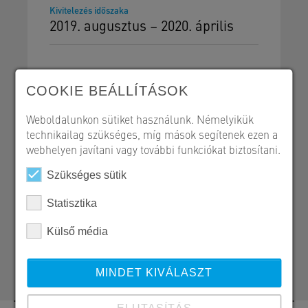
Kivitelezés időszaka
2019. augusztus – 2020. április
COOKIE BEÁLLÍTÁSOK
Közlekedésépítés
Weboldalunkon sütiket használunk. Némelyikük
technikailag szükséges, míg mások segítenek ezen a
webhelyen javítani vagy további funkciókat biztosítani.
Szükséges sütik
SW Umwelttechnik Magyarország Kft.
Statisztika
H 2339 Majosháza, Tóközi út 10.
Külső média
+36 24 620 401
kozlekedesepites@sw-umwelttechnik.hu
MINDET KIVÁLASZT