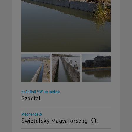
Szállított SW termékek
Szádfal
Megrendelő
Swietelsky Magyarország Kft.