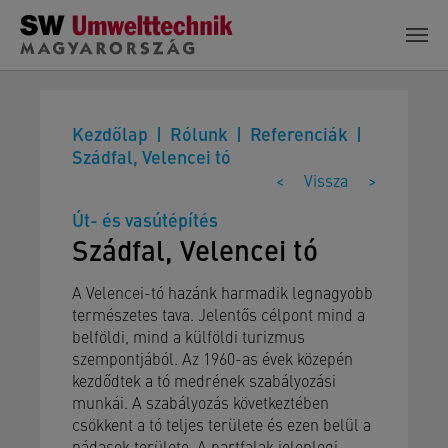
Skip to main content
Kezdőlap
Rólunk
Referenciák
Szádfal, Velencei tó
<
Vissza
>
Út- és vasútépítés
Szádfal, Velencei tó
A Velencei-tó hazánk harmadik legnagyobb
természetes tava. Jelentős célpont mind a
belföldi, mind a külföldi turizmus
szempontjából. Az 1960-as évek közepén
kezdődtek a tó medrének szabályozási
munkái. A szabályozás következtében
csökkent a tó teljes területe és ezen belül a
nádasok területe. A partfalak jelenlegi