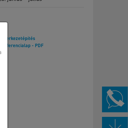
Szerkezetépítés
Referencialap - PDF
a