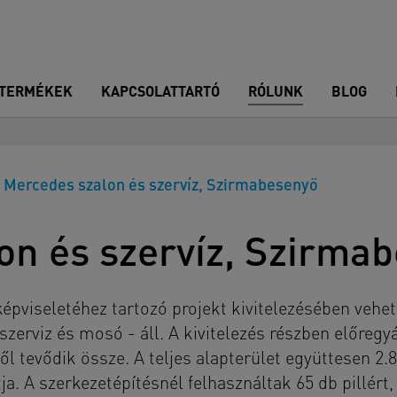
TERMÉKEK
KAPCSOLATTARTÓ
RÓLUNK
BLOG
Mercedes szalon és szervíz, Szirmabesenyő
on és szervíz, Szirma
épviseletéhez tartozó projekt kivitelezésében vehet
 szerviz és mosó - áll. A kivitelezés részben előreg
l tevődik össze. A teljes alapterület együttesen 2.8
ja. A szerkezetépítésnél felhasználtak 65 db pillért