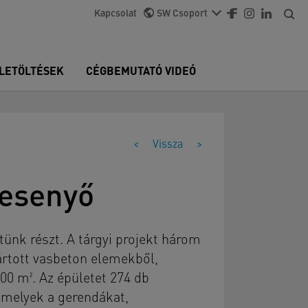
Kapcsolat
SW Csoport
LETÖLTÉSEK
CÉGBEMUTATÓ VIDEÓ
<
Vissza
>
besenyő
tünk részt. A tárgyi projekt három
yártott vasbeton elemekből,
00 m². Az épületet 274 db
, melyek a gerendákat,