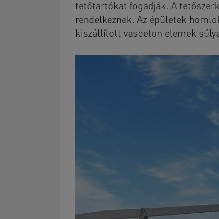
tetőtartókat fogadják. A tetősze
rendelkeznek. Az épületek homlokz
kiszállított vasbeton elemek súly