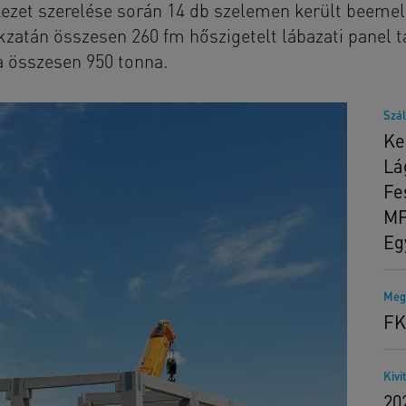
rkezet szerelése során 14 db szelemen került beemel
atán összesen 260 fm hőszigetelt lábazati panel ta
a összesen 950 tonna.
Szál
Ke
Lá
Fe
MF
Eg
Meg
FK
Kivi
202