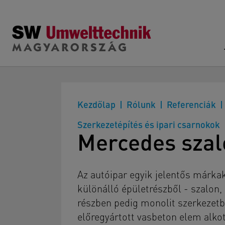
Skip to main content
Kezdőlap
Rólunk
Referenciák
Szerkezetépítés és ipari csarnokok
Mercedes szal
Az autóipar egyik jelentős márkak
különálló épületrészből - szalon,
részben pedig monolit szerkezetbő
előregyártott vasbeton elem alkot