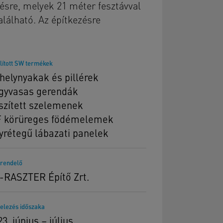
ésre, melyek 21 méter fesztávval
lálható. Az építkezésre
lított SW termékek
helynyakak és pillérek
gyvasas gerendák
szített szelemenek
 körüreges födémelemek
yrétegű lábazati panelek
rendelő
-RASZTER Építő Zrt.
telezés időszaka
3. június – július