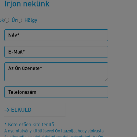
Írjon nekünk
ók
Úr
Hölgy
ELKÜLD
* Kötelezően kitöltendő
A nyomtatvány kitöltésével Ön igazolja, hogy elolvasta
és elfogadja az adatvédelmi rendelkezéseinket. Az Ön