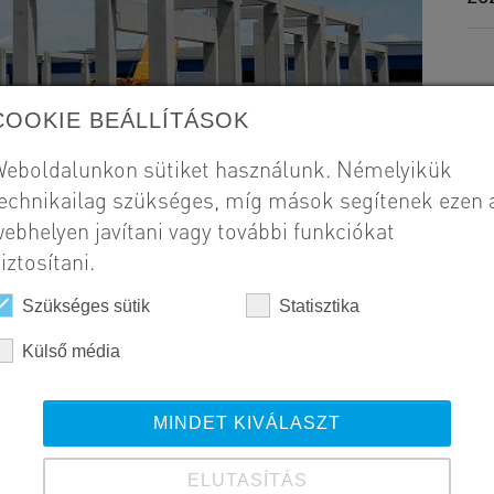
COOKIE BEÁLLÍTÁSOK
eboldalunkon sütiket használunk. Némelyikük
echnikailag szükséges, míg mások segítenek ezen 
ebhelyen javítani vagy további funkciókat
iztosítani.
Szükséges sütik
Statisztika
Külső média
MINDET KIVÁLASZT
ELUTASÍTÁS