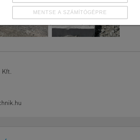
MENTSE A SZÁMÍTÓGÉPRE
Részletek megtekintése
Impresszum
|
Adatvédelem
Kft.
chnik.hu