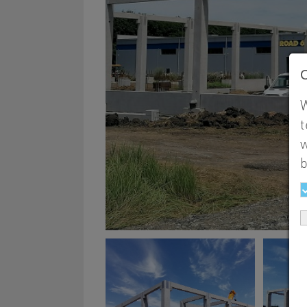
W
t
w
b