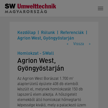
Skip to main content
Kezdőlap
Rólunk
Referenciák
Agrion West, Gyöngyöstarján
<
Vissza
>
Homlokzat - SWall
Agrion West,
Gyöngyöstarján
Az Agrion West Borászat 1.700 m²
alapterületű épülete 408 db elemből
készült el, melynek homlokzatát 150 db
lapszerű elem alkotja. A hőszigetelt
elemekből álló homlokzat hőmegtartó
képessége kiváló, mely a palackozó üzem