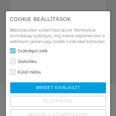
Homlokzat - SWall
COOKIE BEÁLLÍTÁSOK
Weboldalunkon sütiket használunk. Némelyikük
technikailag szükséges, míg mások segítenek ezen a
webhelyen javítani vagy további funkciókat biztosítani.
SW Umwelttechnik Magyarország Kft.
H 2339 Majosháza, Tóközi út 10.
Szükséges sütik
+36 24 620 400
Statisztika
szerkezetepites@sw-umwelttechnik.hu
Külső média
MINDET KIVÁLASZT
Kapcsolat
ELUTASÍTÁS
Megrendelések, ajánlatok és termékinformációk
MENTSE A SZÁMÍTÓGÉPRE