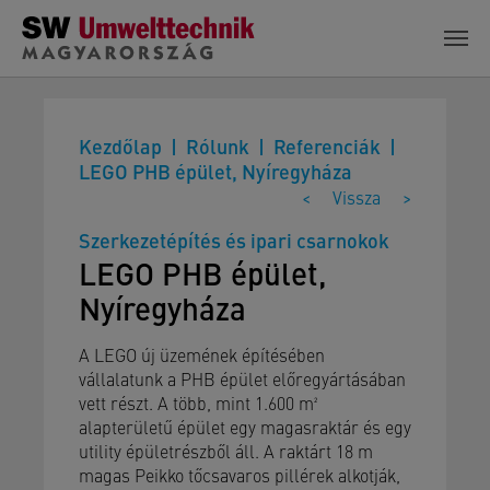
Skip to main content
Kezdőlap
Rólunk
Referenciák
LEGO PHB épület, Nyíregyháza
<
Vissza
>
Szerkezetépítés és ipari csarnokok
LEGO PHB épület,
Nyíregyháza
A LEGO új üzemének építésében
vállalatunk a PHB épület előregyártásában
vett részt. A több, mint 1.600 m²
alapterületű épület egy magasraktár és egy
utility épületrészből áll. A raktárt 18 m
magas Peikko tőcsavaros pillérek alkotják,