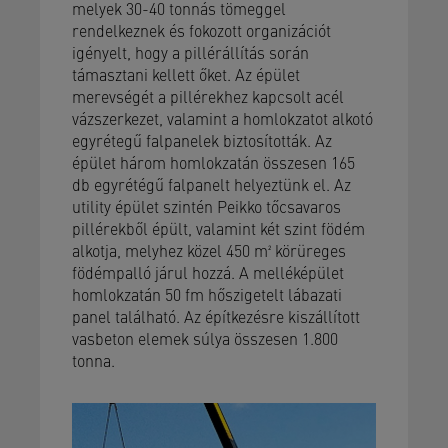
melyek 30-40 tonnás tömeggel
rendelkeznek és fokozott organizációt
igényelt, hogy a pillérállítás során
támasztani kellett őket. Az épület
merevségét a pillérekhez kapcsolt acél
vázszerkezet, valamint a homlokzatot alkotó
egyrétegű falpanelek biztosították. Az
épület három homlokzatán összesen 165
db egyrétégű falpanelt helyeztünk el. Az
utility épület szintén Peikko tőcsavaros
pillérekből épült, valamint két szint födém
alkotja, melyhez közel 450 m² körüreges
födémpalló járul hozzá. A melléképület
homlokzatán 50 fm hőszigetelt lábazati
panel található. Az építkezésre kiszállított
vasbeton elemek súlya összesen 1.800
tonna.