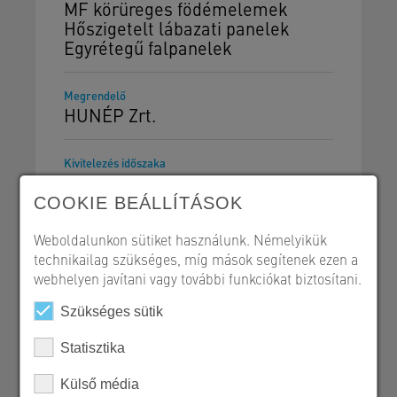
MF körüreges födémelemek
Hőszigetelt lábazati panelek
Egyrétegű falpanelek
Megrendelő
HUNÉP Zrt.
Kivitelezés időszaka
2023.
COOKIE BEÁLLÍTÁSOK
Weboldalunkon sütiket használunk. Némelyikük
technikailag szükséges, míg mások segítenek ezen a
webhelyen javítani vagy további funkciókat biztosítani.
Szerkezetépítés
Szükséges sütik
Referencialap - PDF
Statisztika
Külső média