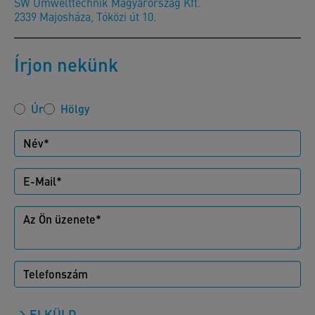
SW Umwelttechnik Magyarország Kft.
2339 Majosháza, Tóközi út 10.
Írjon nekünk
Úr
Hölgy
ELKÜLD