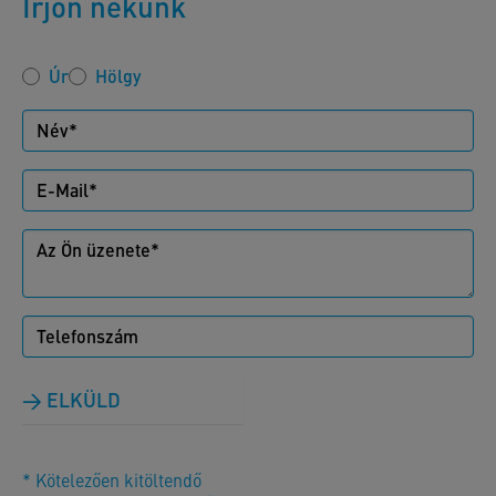
Írjon nekünk
Úr
Hölgy
ELKÜLD
* Kötelezően kitöltendő