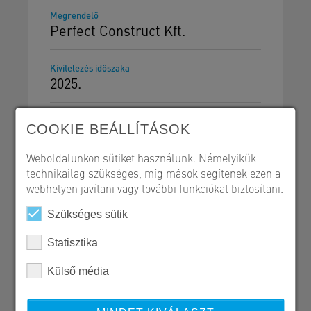
Megrendelő
Perfect Construct Kft.
Kivitelezés időszaka
2025.
COOKIE BEÁLLÍTÁSOK
Weboldalunkon sütiket használunk. Némelyikük
technikailag szükséges, míg mások segítenek ezen a
Szerkezetépítés
webhelyen javítani vagy további funkciókat biztosítani.
Referencialap - PDF
Szükséges sütik
Statisztika
Külső média
SW Umwelttechnik Magyarország Kft.
H 2339 Majosháza, Tóközi út 10.