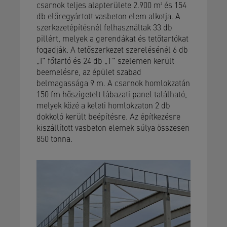
csarnok teljes alapterülete 2.900 m² és 154
db előregyártott vasbeton elem alkotja. A
szerkezetépítésnél felhasználtak 33 db
pillért, melyek a gerendákat és tetőtartókat
fogadják. A tetőszerkezet szerelésénél 6 db
„I” főtartó és 24 db „T” szelemen került
beemelésre, az épület szabad
belmagassága 9 m. A csarnok homlokzatán
150 fm hőszigetelt lábazati panel található,
melyek közé a keleti homlokzaton 2 db
dokkoló került beépítésre. Az építkezésre
kiszállított vasbeton elemek súlya összesen
850 tonna.