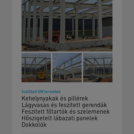
Szállított SW termékek
Kehelynyakak és pillérek
Lágyvasas és feszített gerendák
Feszített főtartók és szelemenek
Hőszigetelt lábazati panelek
Dokkolók