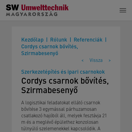
Skip to main content
Kezdőlap
Rólunk
Referenciák
Cordys csarnok bővítés,
Szirmabesenyő
<
Vissza
>
Szerkezetépítés és ipari csarnokok
Cordys csarnok bővítés,
Szirmabesenyő
A logisztikai feladatokat ellátó csarnok
bővítése 3 egymással párhuzamosan
csatlakozó hajóból áll, melyek fesztávja 21
m és a meglévő épülethez konzolosan
túlnyúló szelemenekkel kapcsolódik. A