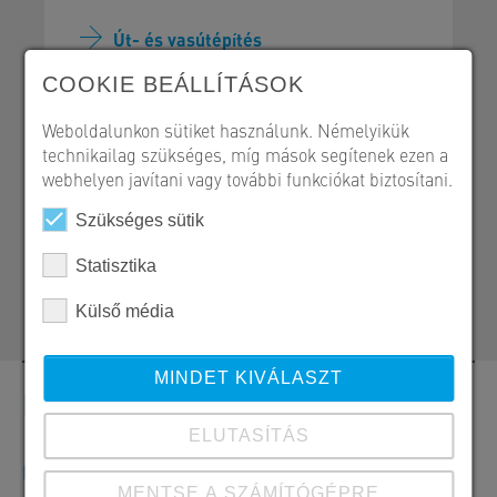
Út- és vasútépítés
Referencialap - PDF
COOKIE BEÁLLÍTÁSOK
Weboldalunkon sütiket használunk. Némelyikük
technikailag szükséges, míg mások segítenek ezen a
webhelyen javítani vagy további funkciókat biztosítani.
SW Umwelttechnik Magyarország Kft.
Szükséges sütik
H 2339 Majosháza, Tóközi út 10.
+36 24 620 401
Statisztika
kozlekedesepites@sw-umwelttechnik.hu
Külső média
MINDET KIVÁLASZT
Kapcsolat
ELUTASÍTÁS
Megrendelések, ajánlatok és termékinformációk
MENTSE A SZÁMÍTÓGÉPRE