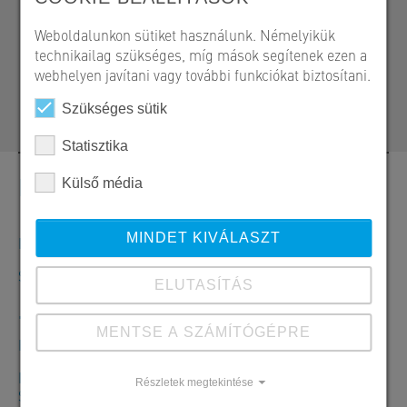
SW Umwelttechnik Magyarország Kft.
Weboldalunkon sütiket használunk. Némelyikük
H 2339 Majosháza, Tóközi út 10.
technikailag szükséges, míg mások segítenek ezen a
webhelyen javítani vagy további funkciókat biztosítani.
+36 24 620 422
melyepites@sw-umwelttechnik.hu
Szükséges sütik
Statisztika
Kapcsolat
Külső média
MINDET KIVÁLASZT
Megrendelések, ajánlatok és termékinformációk
SW Umwelttechnik Magyarország Kft.
ELUTASÍTÁS
+36 24 620401
MENTSE A SZÁMÍTÓGÉPRE
Hé-Csü: 7:30-16:00 óráig Pé: 7:30-13:30 óráig
Majosháza Központ
Részletek megtekintése
SW Umwelttechnik Magyarország Kft.