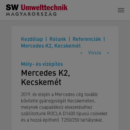
Skip to main content
Kezdőlap
Rólunk
Referenciák
Mercedes K2, Kecskemét
<
Vissza
>
Mély- és vízépítés
Mercedes K2,
Kecskemét
2019. év elején a Mercedes cég tovább
bővítette gyáregységét Kecskeméten,
melynek csapadékvíz elvezetéséhez
szállítottunk ROCLA D1600 típusú csöveket
és a hozzá építhető T250/250 tartályokat.