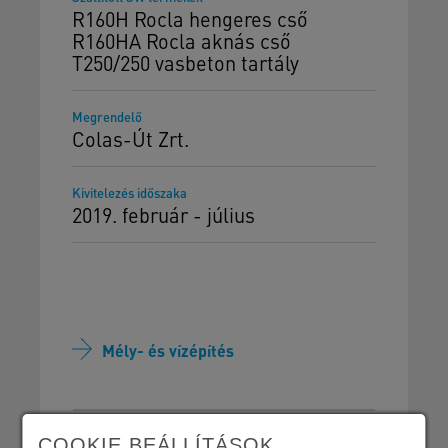
R160H Rocla hengeres cső
R160HA Rocla aknás cső
T250/250 vasbeton tartály
Megrendelő
Colas-Út Zrt.
Kivitelezés időszaka
2019. február - július
Mély- és vízépítés
COOKIE BEÁLLÍTÁSOK