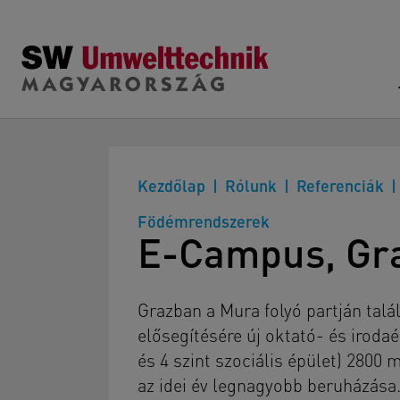
Skip to main content
Kezdőlap
Rólunk
Referenciák
Födémrendszerek
E-Campus, Gra
Grazban a Mura folyó partján talá
elősegítésére új oktató- és iroda
és 4 szint szociális épület) 280
az idei év legnagyobb beruházása