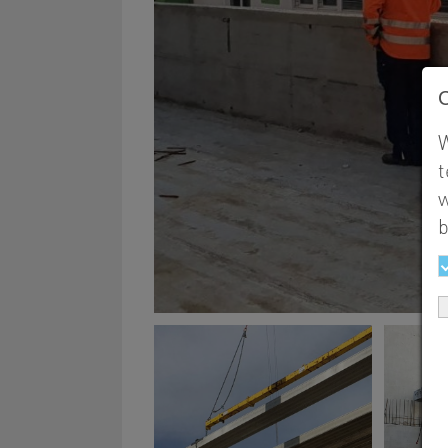
W
t
w
b