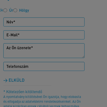
ók
Úr
Hölgy
ELKÜLD
* Kötelezően kitöltendő
A nyomtatvány kitöltésével Ön igazolja, hogy elolvasta
és elfogadja az adatvédelmi rendelkezéseinket. Az Ön
adatai kizárólag ennek céljából lesznek felhasználva.