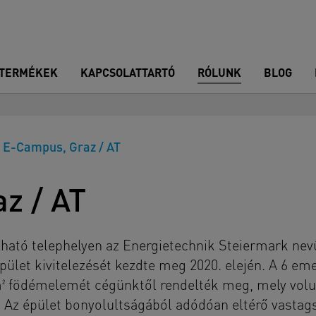
TERMÉKEK
KAPCSOLATTARTÓ
RÓLUNK
BLOG
E-Campus, Graz / AT
z / AT
lható telephelyen az Energietechnik Steiermark nev
épület kivitelezését kezdte meg 2020. elején. A 6 em
0 m² födémelemét cégünktől rendelték meg, mely vol
. Az épület bonyolultságából adódóan eltérő vastag