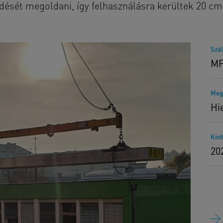
dését megoldani, így felhasználásra kerültek 20 c
Szál
MF
Meg
Hi
Kivi
20