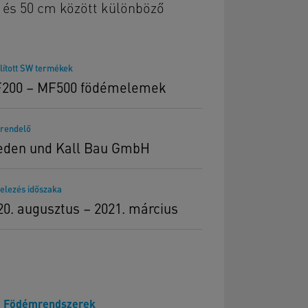
m és 50 cm között különböző
lított SW termékek
200 – MF500 födémelemek
rendelő
eden und Kall Bau GmbH
telezés időszaka
20. augusztus – 2021. március
Födémrendszerek