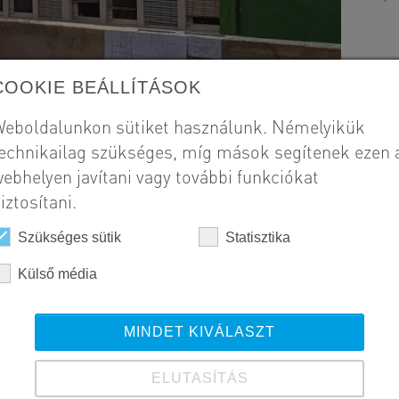
COOKIE BEÁLLÍTÁSOK
eboldalunkon sütiket használunk. Némelyikük
echnikailag szükséges, míg mások segítenek ezen 
ebhelyen javítani vagy további funkciókat
iztosítani.
Szükséges sütik
Statisztika
Külső média
MINDET KIVÁLASZT
ELUTASÍTÁS