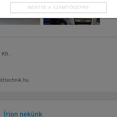
MENTSE A SZÁMÍTÓGÉPRE
Részletek megtekintése
Impresszum
|
Adatvédelem
Kft.
ttechnik.hu
Írjon nekünk