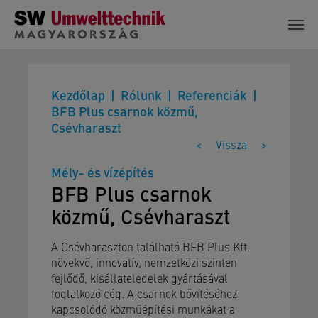
Skip to main content
Kezdőlap
Rólunk
Referenciák
BFB Plus csarnok közmű,
Csévharaszt
<
Vissza
>
Mély- és vízépítés
BFB Plus csarnok
közmű, Csévharaszt
A Csévharaszton található BFB Plus Kft.
növekvő, innovatív, nemzetközi szinten
fejlődő, kisállateledelek gyártásával
foglalkozó cég. A csarnok bővítéséhez
kapcsolódó közműépítési munkákat a