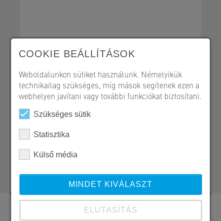
Mély- és vízépítés
COOKIE BEÁLLÍTÁSOK
Referencialap - PDF
Weboldalunkon sütiket használunk. Némelyikük
technikailag szükséges, míg mások segítenek ezen a
webhelyen javítani vagy további funkciókat biztosítani.
Szükséges sütik
SW Umwelttechnik Magyarország Kft.
H 2339 Majosháza, Tóközi út 10.
Statisztika
06 24 620 422
Külső média
melyepites@sw-umwelttechnik.hu
MINDET KIVÁLASZT
Kapcsolat
ELUTASÍTÁS