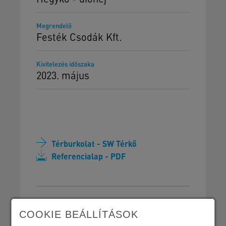
Megrendelő
Festék Csodák Kft.
Kivitelezés időszaka
2023. május
Térburkolat - SW Térkő
Referencialap - PDF
COOKIE BEÁLLÍTÁSOK
SW Umwelttechnik Magyarország Kft.