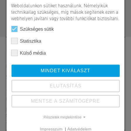
H 2339 Majosháza, Tóközi út 10.
Weboldalunkon sütiket használunk. Némelyikük
technikailag szükséges, míg mások segítenek ezen a
+36 24 620 474
webhelyen javítani vagy további funkciókat biztosítani.
magasepites@sw-umwelttechnik.hu
Szükséges sütik
Statisztika
Kapcsolat
Külső média
Megrendelések, ajánlatok és termékinformációk
MINDET KIVÁLASZT
SW Umwelttechnik Magyarország Kft.
+36 24 620401
ELUTASÍTÁS
Hé-Csü: 7:30-16:00 óráig Pé: 7:30-13:30 óráig
MENTSE A SZÁMÍTÓGÉPRE
Majosháza Központ
SW Umwelttechnik Magyarország Kft.
Részletek megtekintése
2339 Majosháza, Tóközi út 10.
Impresszum
|
Adatvédelem