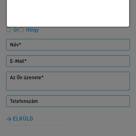
Írjon nekünk
Úr
Hölgy
ELKÜLD