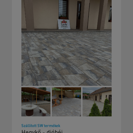
Szállított SW termékek
Hegykő - dióhéj