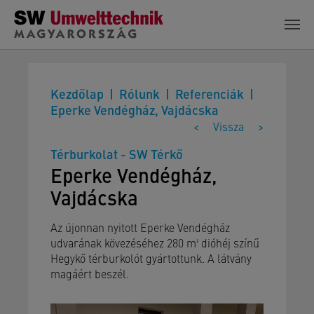
Skip to main content
Kezdőlap
Rólunk
Referenciák
Eperke Vendégház, Vajdácska
<
Vissza
>
Térburkolat - SW Térkő
Eperke Vendégház,
Vajdácska
Az újonnan nyitott Eperke Vendégház
udvarának kövezéséhez 280 m² dióhéj színű
Hegykő térburkolót gyártottunk. A látvány
magáért beszél.