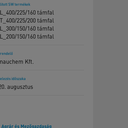
lított SW termékek
L_400/225/160 támfal
T_400/225/200 támfal
L_300/150/160 támfal
L_200/150/160 támfal
rendelő
nauchem Kft.
telezés időszaka
20. augusztus
Agrár és Mezőgazdaság