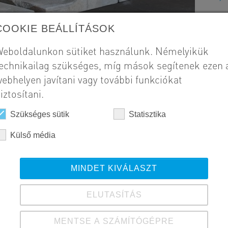
COOKIE BEÁLLÍTÁSOK
eboldalunkon sütiket használunk. Némelyikük
echnikailag szükséges, míg mások segítenek ezen 
ebhelyen javítani vagy további funkciókat
iztosítani.
Szükséges sütik
Statisztika
Külső média
MINDET KIVÁLASZT
ELUTASÍTÁS
MENTSE A SZÁMÍTÓGÉPRE