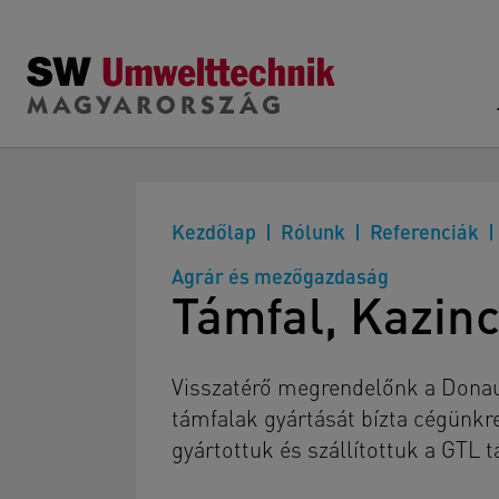
Skip to main content
Kezdőlap
Rólunk
Referenciák
Agrár és mezőgazdaság
Támfal, Kazin
Visszatérő megrendelőnk a Donau
támfalak gyártását bízta cégünkr
gyártottuk és szállítottuk a GTL 