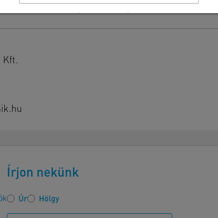
Részletek megtekintése
Impresszum
|
Adatvédelem
Kft.
ik.hu
Írjon nekünk
ók
Úr
Hölgy