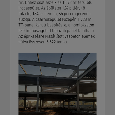
m². Ehhez csatlakozik az 1.872 m² területű
irodaépület. Az épületet 124 pillér, 48
főtartó, 134 szelemen, 65 peremgerenda
alkotja. A csarnoképület közepén 1.728 m²
TT-panel került beépítésre, a homlokzaton
530 fm hőszigetelt lábazati panel található.
Az építkezésre kiszállított vasbeton elemek
súlya összesen 5.522 tonna.