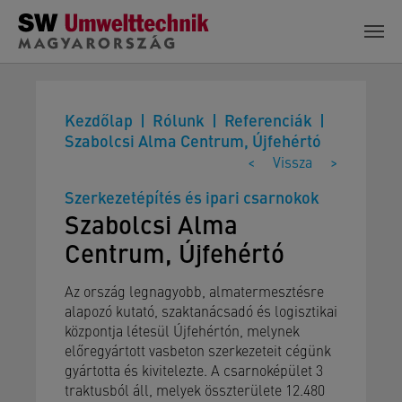
Skip to main content
Kezdőlap
Rólunk
Referenciák
Szabolcsi Alma Centrum, Újfehértó
<
Vissza
>
Szerkezetépítés és ipari csarnokok
Szabolcsi Alma
Centrum, Újfehértó
Az ország legnagyobb, almatermesztésre
alapozó kutató, szaktanácsadó és logisztikai
központja létesül Újfehértón, melynek
előregyártott vasbeton szerkezeteit cégünk
gyártotta és kivitelezte. A csarnoképület 3
traktusból áll, melyek összterülete 12.480