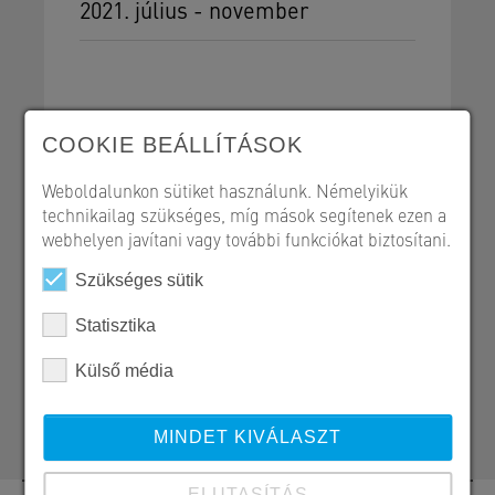
2021. július - november
COOKIE BEÁLLÍTÁSOK
Szerkezetépítés
Referencialap PDF
Weboldalunkon sütiket használunk. Némelyikük
technikailag szükséges, míg mások segítenek ezen a
webhelyen javítani vagy további funkciókat biztosítani.
Szükséges sütik
SW Umwelttechnik Magyarország Kft.
Statisztika
H 2339 Majosháza, Tóközi út 10.
Külső média
+36 24 620 400
szerkezetepites@sw-umwelttechnik.hu
MINDET KIVÁLASZT
ELUTASÍTÁS