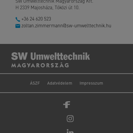
SW Umwelttechnik Magyarország Kft.
H 2339 Majosháza, Tóközi út 10.
+36 24 620 523
zoltan.zimmermann@sw-umwelttechnik.hu
ÁSZF
Adatvédelem
Impresszum