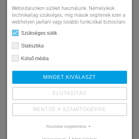
Weboldalunkon sütiket használunk. Némelyikük
technikailag szükséges, míg mások segítenek ezen a
webhelyen javítani vagy további funkciókat biztosítani.
Szükséges sütik
Statisztika
Külső média
MINDET KIVÁLASZT
ELUTASÍTÁS
MENTSE A SZÁMÍTÓGÉPRE
Részletek megtekintése
Szállított SW termékek
Impresszum
|
Adatvédelem