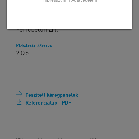
BP 140/D feszített kéregpanel
Megrendelő
Ferrobeton Zrt.
Kivitelezés időszaka
2025.
Feszített kéregpanelek
Referencialap - PDF