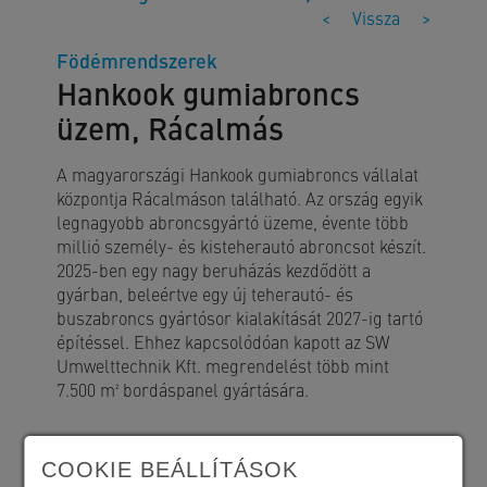
<
Vissza
>
Födémrendszerek
Hankook gumiabroncs
üzem, Rácalmás
A magyarországi Hankook gumiabroncs vállalat
központja Rácalmáson található. Az ország egyik
legnagyobb abroncsgyártó üzeme, évente több
millió személy- és kisteherautó abroncsot készít.
2025-ben egy nagy beruházás kezdődött a
gyárban, beleértve egy új teherautó- és
buszabroncs gyártósor kialakítását 2027-ig tartó
építéssel. Ehhez kapcsolódóan kapott az SW
Umwelttechnik Kft. megrendelést több mint
7.500 m² bordáspanel gyártására.
COOKIE BEÁLLÍTÁSOK