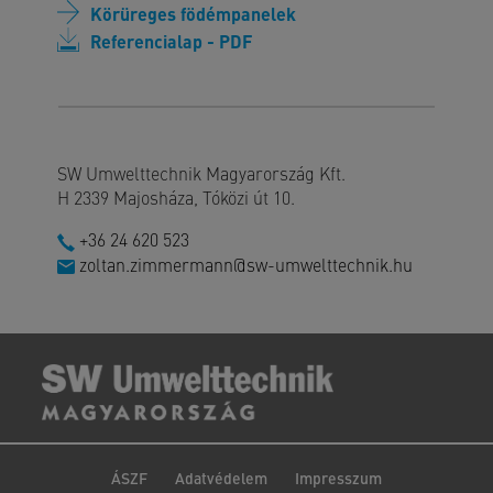
Körüreges födémpanelek
Referencialap - PDF
SW Umwelttechnik Magyarország Kft.
H 2339 Majosháza, Tóközi út 10.
+36 24 620 523
zoltan.zimmermann@sw-umwelttechnik.hu
ÁSZF
Adatvédelem
Impresszum