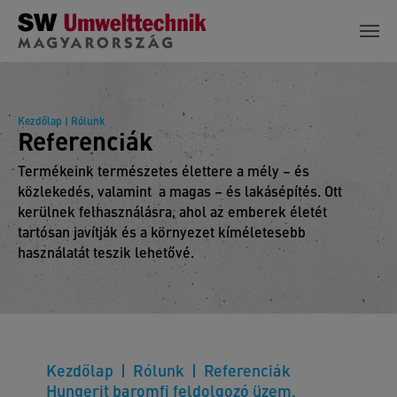
Skip to main content
Kezdőlap
| Rólunk
Referenciák
Termékeink természetes élettere a mély – és
közlekedés, valamint a magas – és lakásépítés. Ott
kerülnek felhasználásra, ahol az emberek életét
tartósan javítják és a környezet kíméletesebb
használatát teszik lehetővé.
Kezdőlap
Rólunk
Referenciák
Hungerit baromfi feldolgozó üzem,