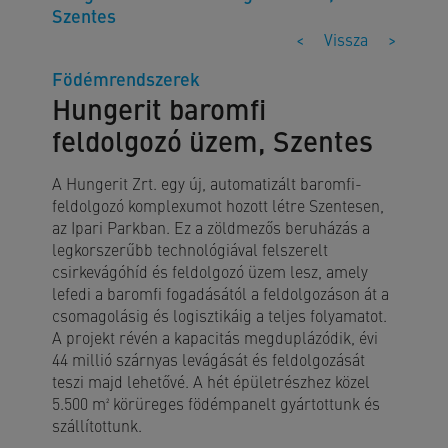
Szentes
<
Vissza
>
Födémrendszerek
Hungerit baromfi
feldolgozó üzem, Szentes
A Hungerit Zrt. egy új, automatizált baromfi-
feldolgozó komplexumot hozott létre Szentesen,
az Ipari Parkban. Ez a zöldmezős beruházás a
legkorszerűbb technológiával felszerelt
csirkevágóhíd és feldolgozó üzem lesz, amely
lefedi a baromfi fogadásától a feldolgozáson át a
csomagolásig és logisztikáig a teljes folyamatot.
A projekt révén a kapacitás megduplázódik, évi
44 millió szárnyas levágását és feldolgozását
teszi majd lehetővé. A hét épületrészhez közel
5.500 m² körüreges födémpanelt gyártottunk és
szállítottunk.