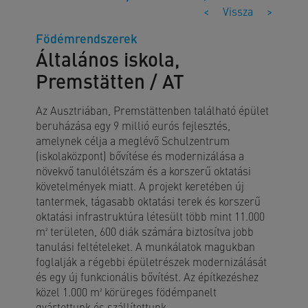
<
Vissza
>
Födémrendszerek
Általános iskola,
Premstätten / AT
Az Ausztriában, Premstättenben található épület
beruházása egy 9 millió eurós fejlesztés,
amelynek célja a meglévő Schulzentrum
(iskolaközpont) bővítése és modernizálása a
növekvő tanulólétszám és a korszerű oktatási
követelmények miatt. A projekt keretében új
tantermek, tágasabb oktatási terek és korszerű
oktatási infrastruktúra létesült több mint 11.000
m² területen, 600 diák számára biztosítva jobb
tanulási feltételeket. A munkálatok magukban
foglalják a régebbi épületrészek modernizálását
és egy új funkcionális bővítést. Az építkezéshez
közel 1.000 m² körüreges födémpanelt
gyártottunk és szállítottunk.