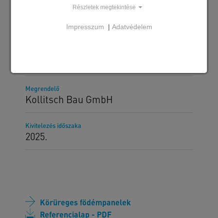
Részletek megtekintése
Impresszum
|
Adatvédelem
Szállított SW termékek
MF320E körüreges födémpanel
MF500D körüreges födémpanel
Megrendelő
Kollitsch Bau GmbH
Kivitelezés időszaka
2025.
Körüreges födémpanelek
Referencialap - PDF