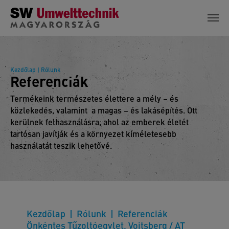
Skip to main content
Kezdőlap
| Rólunk
Referenciák
Termékeink természetes élettere a mély – és
közlekedés, valamint a magas – és lakásépítés. Ott
kerülnek felhasználásra, ahol az emberek életét
tartósan javítják és a környezet kíméletesebb
használatát teszik lehetővé.
Kezdőlap
Rólunk
Referenciák
Önkéntes Tűzoltóegylet, Voitsberg / AT