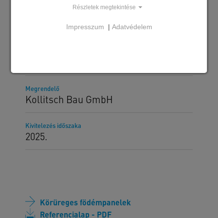
Részletek megtekintése
Impresszum
|
Adatvédelem
Szállított SW termékek
MF265C körüreges födémpanel
MF320D körüreges födémpanel
Megrendelő
Kollitsch Bau GmbH
Kivitelezés időszaka
2025.
Körüreges födémpanelek
Referencialap - PDF