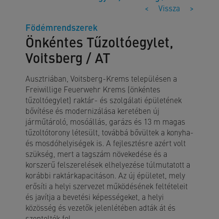
<
Vissza
>
Födémrendszerek
Önkéntes Tűzoltóegylet,
Voitsberg / AT
Ausztriában, Voitsberg-Krems településen a
Freiwillige Feuerwehr Krems (önkéntes
tűzoltóegylet) raktár- és szolgálati épületének
bővítése és modernizálása keretében új
járműtároló, mosóállás, garázs és 13 m magas
tűzoltótorony létesült, továbbá bővültek a konyha-
és mosdóhelyiségek is. A fejlesztésre azért volt
szükség, mert a tagszám növekedése és a
korszerű felszerelések elhelyezése túlmutatott a
korábbi raktárkapacitáson. Az új épületet, mely
erősíti a helyi szervezet működésének feltételeit
és javítja a bevetési képességeket, a helyi
közösség és vezetők jelenlétében adták át és
szentelték fel.