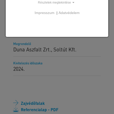
Részletek megtekintése
Impresszum
|
Adatvédelem
Szállított SW termékek
SW_UNO 14 zajvédőfal
Megrendelő
Duna Aszfalt Zrt., Soltút Kft.
Kivitelezés időszaka
2024.
Zajvédőfalak
Referencialap - PDF