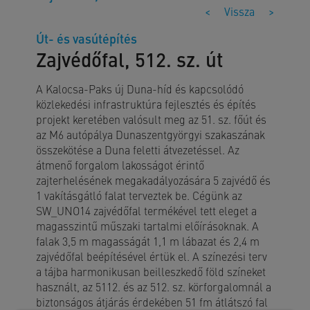
<
Vissza
>
Út- és vasútépítés
Zajvédőfal, 512. sz. út
A Kalocsa-Paks új Duna-híd és kapcsolódó
közlekedési infrastruktúra fejlesztés és építés
projekt keretében valósult meg az 51. sz. főút és
az M6 autópálya Dunaszentgyörgyi szakaszának
összekötése a Duna feletti átvezetéssel. Az
átmenő forgalom lakosságot érintő
zajterhelésének megakadályozására 5 zajvédő és
1 vakításgátló falat terveztek be. Cégünk az
SW_UNO14 zajvédőfal termékével tett eleget a
magasszintű műszaki tartalmi előírásoknak. A
falak 3,5 m magasságát 1,1 m lábazat és 2,4 m
zajvédőfal beépítésével értük el. A színezési terv
a tájba harmonikusan beilleszkedő föld színeket
használt, az 5112. és az 512. sz. körforgalomnál a
biztonságos átjárás érdekében 51 fm átlátszó fal