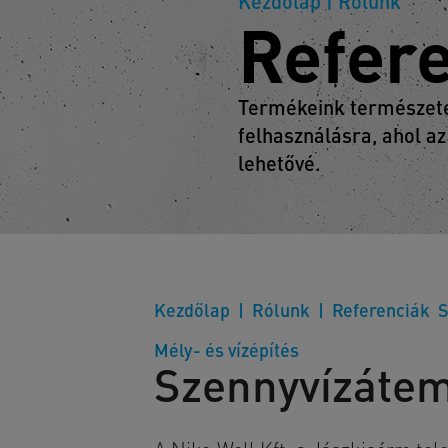
Kezdőlap
| Rólunk
Refer
Termékeink természetes
felhasználásra, ahol az
lehetővé.
Kezdőlap
Rólunk
Referenciák
S
Mély- és vízépítés
Szennyvízátem