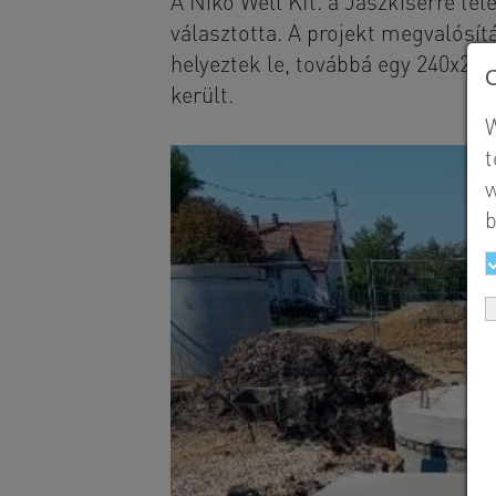
A Niko Well Kft. a Jászkisérre te
választotta. A projekt megvalósí
helyeztek le, továbbá egy 240x22
került.
W
t
w
b