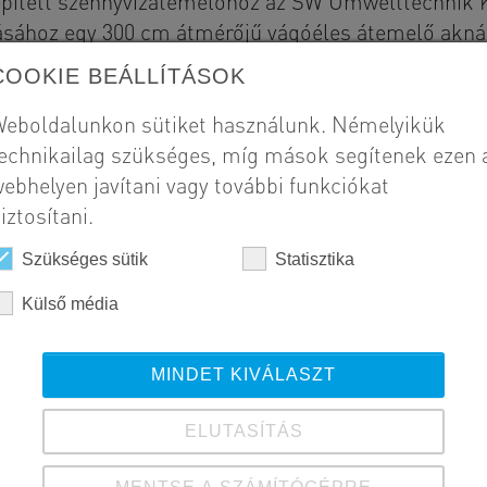
lepített szennyvízátemelőhöz az SW Umwelttechnik K
tásához egy 300 cm átmérőjű vágóéles átemelő aknát
0x22 cm méretű szerelvényakna és egy 180 cm átmér
COOKIE BEÁLLÍTÁSOK
eboldalunkon sütiket használunk. Némelyikük
echnikailag szükséges, míg mások segítenek ezen 
Szál
ebhelyen javítani vagy további funkciókat
Ø 
iztosítani.
24
Ø 
Szükséges sütik
Statisztika
Külső média
Meg
Ni
MINDET KIVÁLASZT
Kivi
ELUTASÍTÁS
20