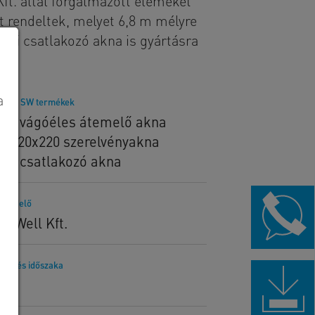
ft. által forgalmazott elemeket
 rendeltek, melyet 6,8 m mélyre
őjű csatlakozó akna is gyártásra
a
lított SW termékek
300 vágóéles átemelő akna
0x220x220 szerelvényakna
180 csatlakozó akna
rendelő
ko Well Kft.
telezés időszaka
24.