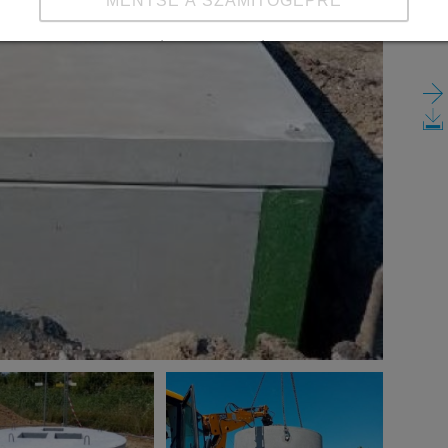
MENTSE A SZÁMÍTÓGÉPRE
Részletek megtekintése
Impresszum
|
Adatvédelem