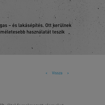
as – és lakásépítés. Ott kerülnek
kíméletesebb használatát teszik
<
Vissza
>