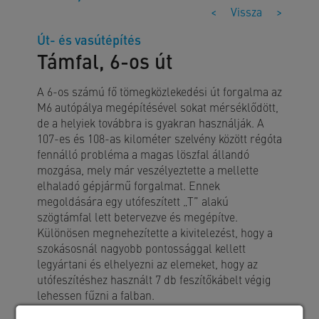
<
Vissza
>
Út- és vasútépítés
Támfal, 6-os út
A 6-os számú fő tömegközlekedési út forgalma az
M6 autópálya megépítésével sokat mérséklődött,
de a helyiek továbbra is gyakran használják. A
107-es és 108-as kilométer szelvény között régóta
fennálló probléma a magas löszfal állandó
mozgása, mely már veszélyeztette a mellette
elhaladó gépjármű forgalmat. Ennek
megoldására egy utófeszített „T” alakú
szögtámfal lett betervezve és megépítve.
Különösen megnehezítette a kivitelezést, hogy a
szokásosnál nagyobb pontossággal kellett
legyártani és elhelyezni az elemeket, hogy az
utófeszítéshez használt 7 db feszítőkábelt végig
lehessen fűzni a falban.