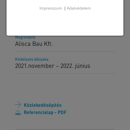
Impresszum
|
Adatvédelem
Szállított SW termékek
"T" támfal
Megrendelő
Alisca Bau Kft.
Kivitelezés időszaka
2021.november – 2022. június
Közlekedésépítés
Referencialap - PDF