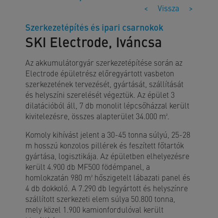
<
Vissza
>
Szerkezetépítés és ipari csarnokok
SKI Electrode, Iváncsa
Az akkumulátorgyár szerkezetépítése során az
Electrode épületrész előregyártott vasbeton
szerkezetének tervezését, gyártását, szállítását
és helyszíni szerelését végeztük. Az épület 3
dilatációból áll, 7 db monolit lépcsőházzal került
kivitelezésre, összes alapterület 34.000 m².
Komoly kihívást jelent a 30-45 tonna súlyú, 25-28
m hosszú konzolos pillérek és feszített főtartók
gyártása, logisztikája. Az épületben elhelyezésre
került 4.900 db MF500 födémpanel, a
homlokzatán 980 m² hőszigetelt lábazati panel és
4 db dokkoló. A 7.290 db legyártott és helyszínre
szállított szerkezeti elem súlya 50.800 tonna,
mely közel 1.900 kamionfordulóval került