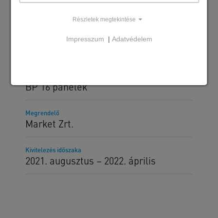
Részletek megtekintése
Impresszum
|
Adatvédelem
Szállított SW termékek
Pillérek és trapéz szelemenek
MF 400 és MF 500 födémelemek
Feszített tetőtartók
BP 16 panelek
Megrendelő
Market Zrt.
Kivitelezés időszaka
2021. augusztus – 2022. április