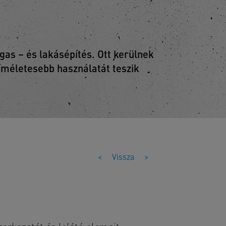
as – és lakásépítés. Ott kerülnek
kíméletesebb használatát teszik
<
Vissza
>