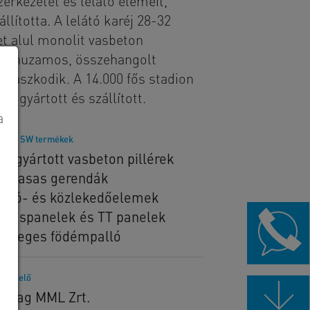
erkezetét és lelátó elemeit,
lította. A lelátó karéj 28-32
et alul monolit vasbeton
u párhuzamos, összehangolt
ámaszkodik. A 14.000 fős stadion
t gyártott és szállított.
a
lított SW termékek
őregyártott vasbeton pillérek
gyvasas gerendák
látó- és közlekedőelemek
rdáspanelek és TT panelek
rüreges födémpalló
rendelő
rabag MML Zrt.