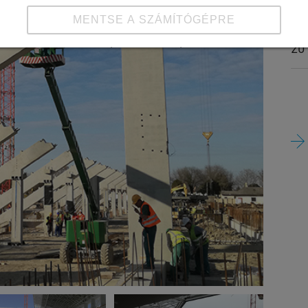
MENTSE A SZÁMÍTÓGÉPRE
Kivi
20
Részletek megtekintése
Impresszum
|
Adatvédelem