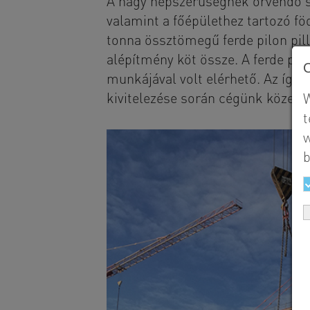
A nagy népszerűségnek örvendő st
valamint a főépülethez tartozó föd
tonna össztömegű ferde pilon pill
alépítmény köt össze. A ferde pil
munkájával volt elérhető. Az így 
kivitelezése során cégünk közel 3
W
t
w
b