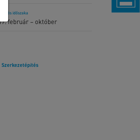
telezés időszaka
17. február – október
Szerkezetépítés