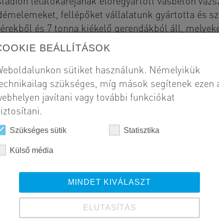
adion lelátókaréjának előregyártott vasbeton vázsz
émelemeket, fellépőket vállalatunk gyártotta és szál
érekből és 7 tonna kiékelő gerendákból áll, melyek
lér és a kiékelő gerenda elhelyezése két külön dar
COOKIE BEÁLLÍTÁSOK
kapott keretállásokon mintegy 1400 db lelátóelem t
.200 köbméter előregyártott vasbeton szerkezet kerül
eboldalunkon sütiket használunk. Némelyikük
echnikailag szükséges, míg mások segítenek ezen 
ebhelyen javítani vagy további funkciókat
Szál
iztosítani.
El
Lá
Szükséges sütik
Statisztika
Le
Külső média
Bo
Kö
MINDET KIVÁLASZT
Meg
St
ELUTASÍTÁS