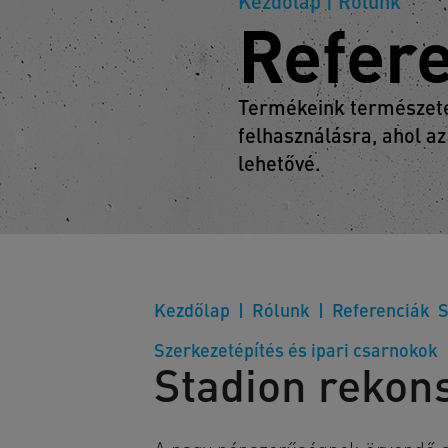
Kezdőlap
| Rólunk
Refer
Termékeink természetes
felhasználásra, ahol az
lehetővé.
Kezdőlap
Rólunk
Referenciák
S
Szerkezetépítés és ipari csarnokok
Stadion rekons