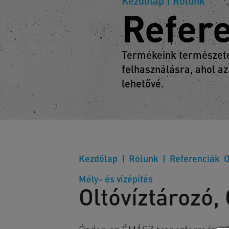
Kezdőlap
| Rólunk
Refer
Termékeink természetes
felhasználásra, ahol az
lehetővé.
Kezdőlap
Rólunk
Referenciák
O
Mély- és vízépítés
Oltóvíztározó,