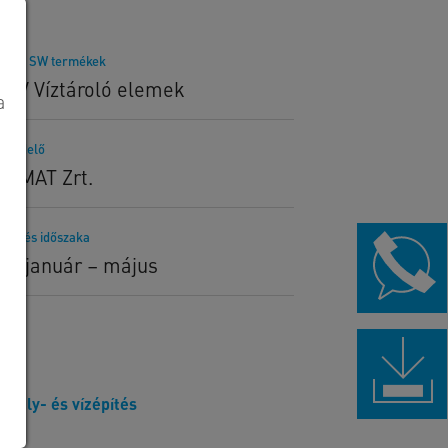
lított SW termékek
00V Víztároló elemek
a
rendelő
AVMAT Zrt.
telezés időszaka
17. január – május
Mély- és vízépítés