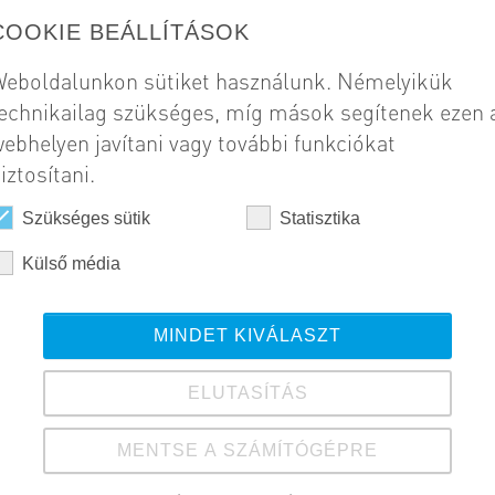
lomáson oltóvíztározó építése.
COOKIE BEÁLLÍTÁSOK
Szál
eboldalunkon sütiket használunk. Némelyikük
R3
echnikailag szükséges, míg mások segítenek ezen 
ebhelyen javítani vagy további funkciókat
Meg
iztosítani.
ST
Szükséges sütik
Statisztika
Kivi
Külső média
20
MINDET KIVÁLASZT
ELUTASÍTÁS
MENTSE A SZÁMÍTÓGÉPRE