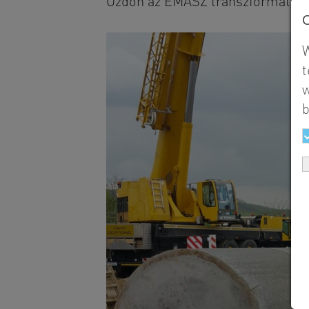
Ózdon az ÉMÁSZ transzformátorál
W
t
w
b