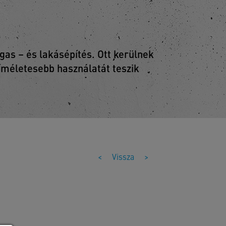
as – és lakásépítés. Ott kerülnek
kíméletesebb használatát teszik
<
Vissza
>