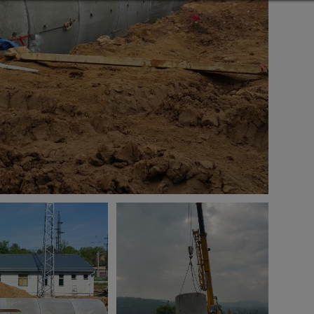
Részletek megtekintése
Impresszum
|
Adatvédelem