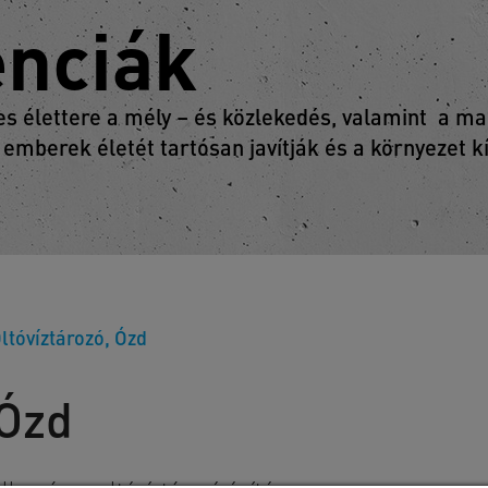
enciák
 élettere a mély – és közlekedés, valamint a mag
 emberek életét tartósan javítják és a környezet 
ltóvíztározó, Ózd
 Ózd