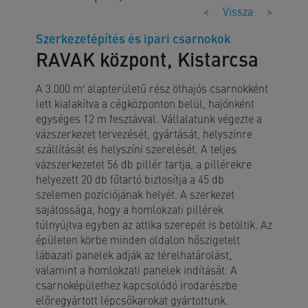
<
Vissza
>
Szerkezetépítés és ipari csarnokok
RAVAK központ, Kistarcsa
A 3.000 m² alapterületű rész öthajós csarnokként
lett kialakítva a cégközponton belül, hajónként
egységes 12 m fesztávval. Vállalatunk végezte a
vázszerkezet tervezését, gyártását, helyszínre
szállítását és helyszíni szerelését. A teljes
vázszerkezetet 56 db pillér tartja, a pillérekre
helyezett 20 db főtartó biztosítja a 45 db
szelemen pozíciójának helyét. A szerkezet
sajátossága, hogy a homlokzati pillérek
túlnyújtva egyben az attika szerepét is betöltik. Az
épületen körbe minden oldalon hőszigetelt
lábazati panelek adják az térelhatárolást,
valamint a homlokzati panelek indítását. A
csarnoképülethez kapcsolódó irodarészbe
előregyártott lépcsőkarokat gyártottunk.