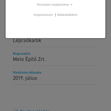
Részletek megtekintése
Impresszum
|
Adatvédelem
Szállított SW termékek
Kelyhek és pillérek
Főtartók és szelemenek
Lábazati elemek
Lépcsőkarok
Megrendelő
Meto Építő Zrt.
Kivitelezés időszaka
2019. július