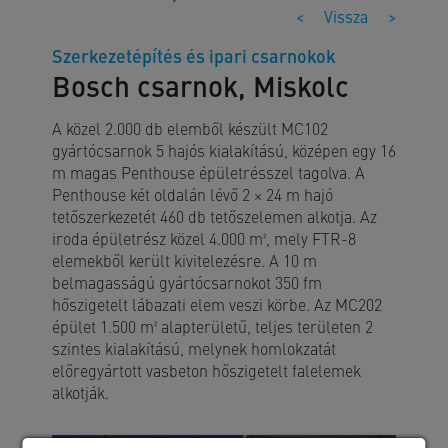
<
Vissza
>
Szerkezetépítés és ipari csarnokok
Bosch csarnok, Miskolc
A közel 2.000 db elemből készült MC102
gyártócsarnok 5 hajós kialakítású, középen egy 16
m magas Penthouse épületrésszel tagolva. A
Penthouse két oldalán lévő 2 × 24 m hajó
tetőszerkezetét 460 db tetőszelemen alkotja. Az
iroda épületrész közel 4.000 m², mely FTR-8
elemekből került kivitelezésre. A 10 m
belmagasságú gyártócsarnokot 350 fm
hőszigetelt lábazati elem veszi körbe. Az MC202
épület 1.500 m² alapterületű, teljes területen 2
szintes kialakítású, melynek homlokzatát
előregyártott vasbeton hőszigetelt falelemek
alkotják.