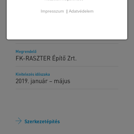
Szállított SW termékek
Impresszum
|
Adatvédelem
Kehelynyakak és pillérek
Lágyvasas és feszített gerendák
Hőszigetelt lábazati és falpanelek
Trigon födémpanelek
Megrendelő
FK-RASZTER Építő Zrt.
Kivitelezés időszaka
2019. január – május
Szerkezetépítés