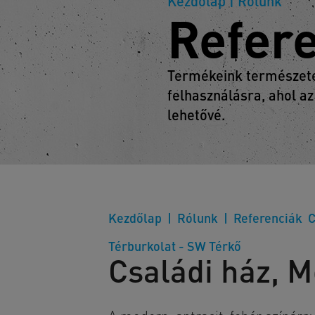
Kezdőlap
| Rólunk
Refer
Termékeink természetes
felhasználásra, ahol az
lehetővé.
Kezdőlap
Rólunk
Referenciák
C
Térburkolat - SW Térkő
Családi ház, 