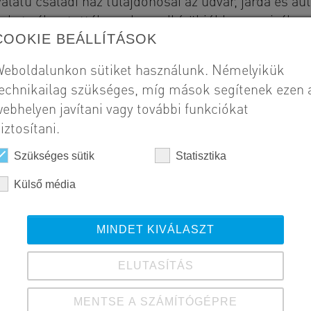
alatú családi ház tulajdonosai az udvar, járda és a
ket választották, mely rendkívül jól harmonizál az
COOKIE BEÁLLÍTÁSOK
eboldalunkon sütiket használunk. Némelyikük
Szál
echnikailag szükséges, míg mások segítenek ezen 
Ma
ebhelyen javítani vagy további funkciókat
iztosítani.
Meg
Szükséges sütik
Statisztika
HU
Külső média
Kivi
20
MINDET KIVÁLASZT
ELUTASÍTÁS
MENTSE A SZÁMÍTÓGÉPRE