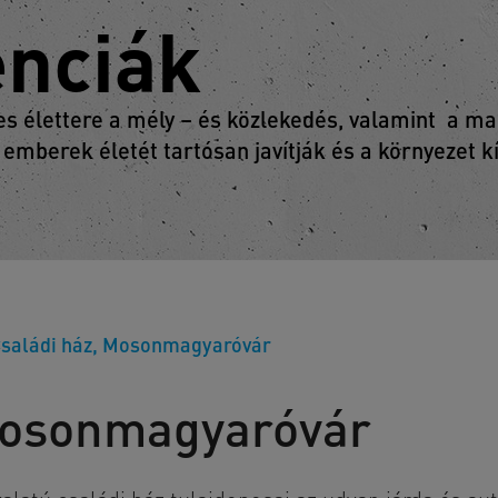
enciák
 élettere a mély – és közlekedés, valamint a mag
 emberek életét tartósan javítják és a környezet 
saládi ház, Mosonmagyaróvár
Mosonmagyaróvár