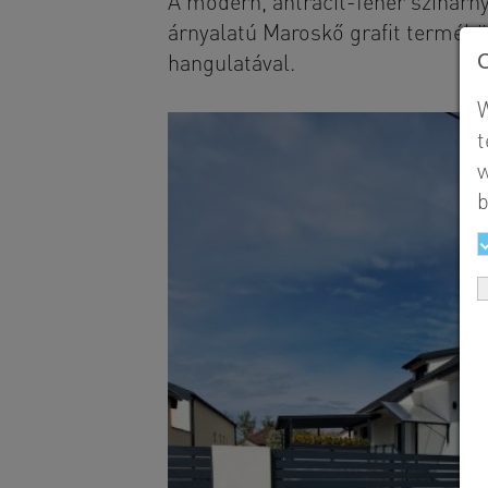
A modern, antracit-fehér színárny
árnyalatú Maroskő grafit termékün
hangulatával.
W
t
w
b