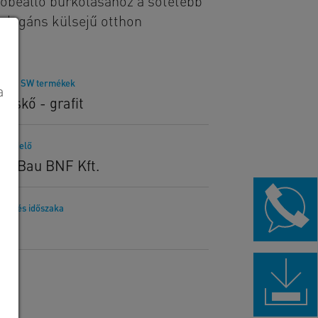
utóbeálló burkolásához a sötétebb
 elegáns külsejű otthon
lított SW termékek
a
roskő - grafit
rendelő
F-Bau BNF Kft.
telezés időszaka
23.