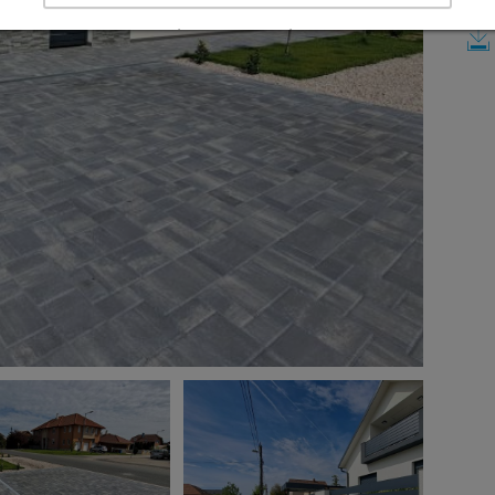
Részletek megtekintése
Impresszum
|
Adatvédelem