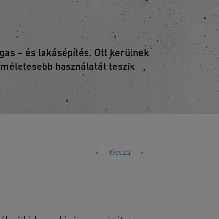
as – és lakásépítés. Ott kerülnek
kíméletesebb használatát teszik
<
Vissza
>