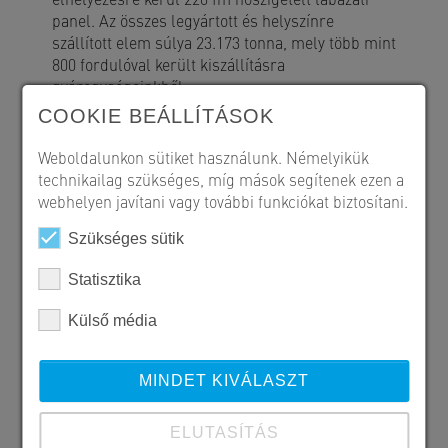
panel. Az összes legyártott és helyszínre
szállított elem súlya 23.173 tonna, mely több mint
800 fordulóval került kiszállításra
gyáregységeinkből.
COOKIE BEÁLLÍTÁSOK
Weboldalunkon sütiket használunk. Némelyikük
technikailag szükséges, míg mások segítenek ezen a
webhelyen javítani vagy további funkciókat biztosítani.
Szükséges sütik
Statisztika
Külső média
MINDET KIVÁLASZT
ELUTASÍTÁS