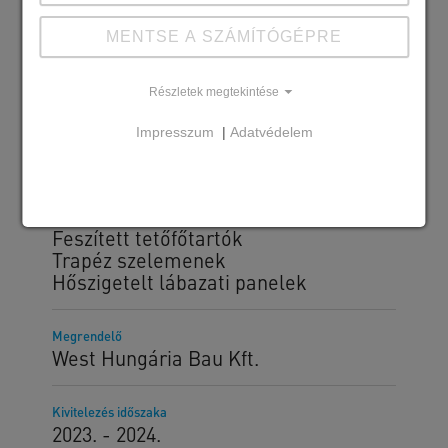
MENTSE A SZÁMÍTÓGÉPRE
Részletek megtekintése
Impresszum
|
Adatvédelem
Szállított SW termékek
Pillérek és födémgerendák
MF500 és BP16 födémelemek
Feszített tetőfőtartók
Trapéz szelemenek
Hőszigetelt lábazati panelek
Megrendelő
West Hungária Bau Kft.
Kivitelezés időszaka
2023. - 2024.