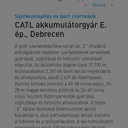
<
Vissza
>
Szerkezetépítés és ipari csarnokok
CATL akkumulátorgyár E.
ép., Debrecen
A gyár szerkezetépítése során az „E” dilatáció
előregyártott vasbeton szerkezetének tervezését,
gyártását, szállítását és helyszíni szerelését
végeztük. Az épületrész alapterülete 17.700 m²,
kivitelezéséhez 3.381 db elem került legyártásra
és elhelyezésre, ebből 2.429 db födémpanel.
Komoly kihívást jelentett a 45-58 tonna súlyú, 25-
28 m magas konzolos pillérek és 30-40 tonna
súlyú feszített födémgerendák gyártása,
logisztikája és helyszíni elhelyezésük. A teljes
„E” épület közbenső födémszinttel került
kialakításra, ahol párhuzamosan kellett szerelni
a födémet és a tetőszerkezetet. A két homlokzaton
elhelyezésre kerül 220 fm hőszigetelt lábazati