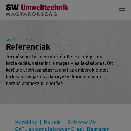
Skip to main content
Kezdőlap
| Rólunk
Referenciák
Termékeink természetes élettere a mély – és
közlekedés, valamint a magas – és lakásépítés. Ott
kerülnek felhasználásra, ahol az emberek életét
tartósan javítják és a környezet kíméletesebb
használatát teszik lehetővé.
Kezdőlap
Rólunk
Referenciák
CATL akkumulátorgyár E. ép., Debrecen