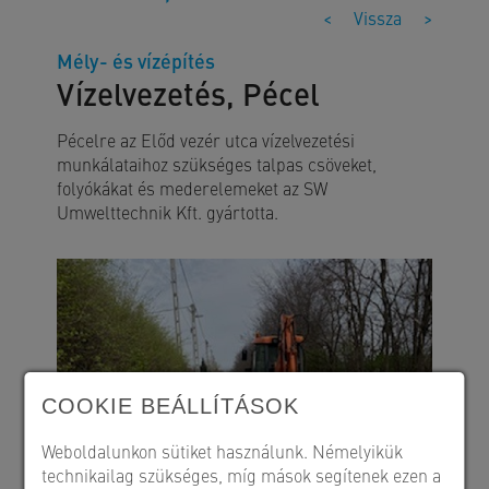
<
Vissza
>
Mély- és vízépítés
Vízelvezetés, Pécel
Pécelre az Előd vezér utca vízelvezetési
munkálataihoz szükséges talpas csöveket,
folyókákat és mederelemeket az SW
Umwelttechnik Kft. gyártotta.
COOKIE BEÁLLÍTÁSOK
Weboldalunkon sütiket használunk. Némelyikük
technikailag szükséges, míg mások segítenek ezen a