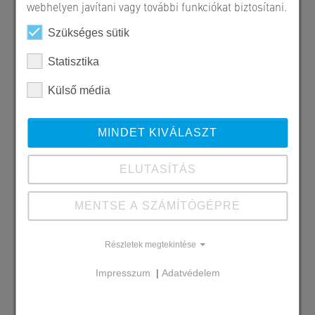
webhelyen javítani vagy további funkciókat biztosítani.
Szükséges sütik
Statisztika
Külső média
MINDET KIVÁLASZT
ELUTASÍTÁS
Szállított SW termékek
MENTSE A SZÁMÍTÓGÉPRE
Mederelem
Folyóka
Talpas cső
Részletek megtekintése
Impresszum
|
Adatvédelem
Megrendelő
Béta Tipp Kft.