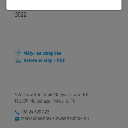
Kivitelezés időszaka
2022.
Mély- és vízépítés
Referencialap - PDF
SW Umwelttechnik Magyarország Kft.
H 2339 Majosháza, Tóközi út 10.
+36 24 620 422
melyepites@sw-umwelttechnik.hu