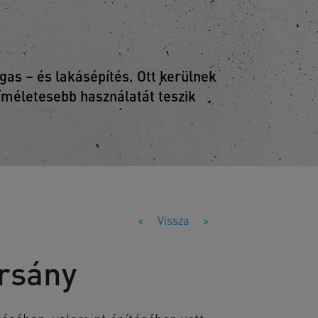
as – és lakásépítés. Ott kerülnek
kíméletesebb használatát teszik
<
Vissza
>
arsány