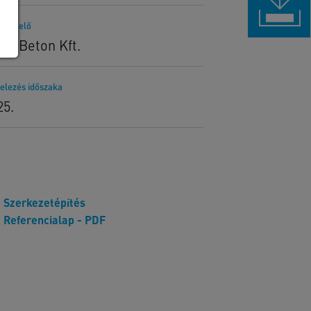
rendelő
tan Beton Kft.
telezés időszaka
25.
Szerkezetépítés
Referencialap - PDF