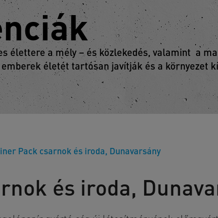
enciák
 élettere a mély – és közlekedés, valamint a mag
 emberek életét tartósan javítják és a környezet 
iner Pack csarnok és iroda, Dunavarsány
arnok és iroda, Dunav