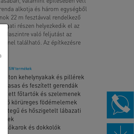
ásában, valamint építésében vett
gerenda alkotja és három egységből
rnok 22 m fesztávval rendelkező
nyugati részen helyezkedik el az
odaszintre való feljutást az
panel található. Az építkezésre
a
lított SW termékek
sbeton kehelynyakak és pillérek
gyvasas és feszített gerendák
szített főtartók és szelemenek
265 körüreges födémelemek
yrétegű és hőszigetelt lábazati
nelek
pcsőkarok és dokkolók