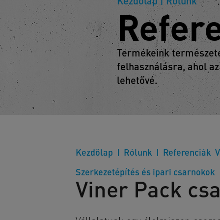
Kezdőlap
| Rólunk
Refer
Termékeink természetes
felhasználásra, ahol az
lehetővé.
Kezdőlap
Rólunk
Referenciák
V
Szerkezetépítés és ipari csarnokok
Viner Pack cs