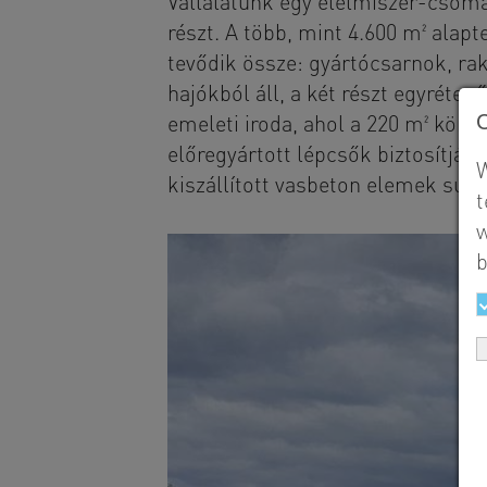
Vállalatunk egy élelmiszer-csoma
részt. A több, mint 4.600 m² alap
tevődik össze: gyártócsarnok, ra
hajókból áll, a két részt egyréteg
emeleti iroda, ahol a 220 m² körü
előregyártott lépcsők biztosítják
W
kiszállított vasbeton elemek súly
t
w
b