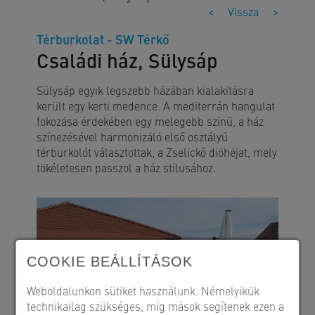
<
Vissza
>
Térburkolat - SW Térkő
Családi ház, Sülysáp
Sülysáp egyik legszebb házában kialakításra
került egy kerti medence. A mediterrán hangulat
fokozása érdekében egy melegebb színű, a ház
színezésével harmonizáló első osztályú
térburkolót választottak, a Zselickő dióhéjat, mely
tökéletesen passzol a ház stílusához.
COOKIE BEÁLLÍTÁSOK
Weboldalunkon sütiket használunk. Némelyikük
technikailag szükséges, míg mások segítenek ezen a