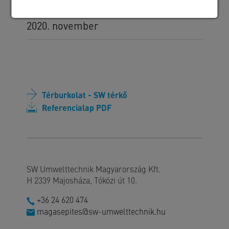
Kivitelezés időszaka
2020. november
Térburkolat - SW térkő
Referencialap PDF
SW Umwelttechnik Magyarország Kft.
H 2339 Majosháza, Tóközi út 10.
+36 24 620 474
magasepites@sw-umwelttechnik.hu