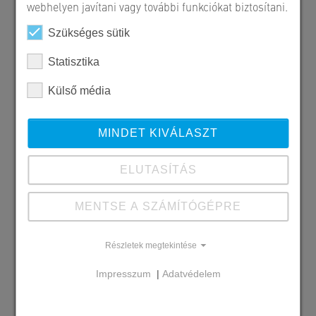
webhelyen javítani vagy további funkciókat biztosítani.
Szükséges sütik
Statisztika
Külső média
MINDET KIVÁLASZT
ELUTASÍTÁS
MENTSE A SZÁMÍTÓGÉPRE
Szállított SW termékek
Zselickő - dióhéj
Részletek megtekintése
Impresszum
|
Adatvédelem
Megrendelő
Pogány és Társa