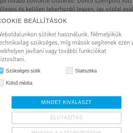
e tovább bővítette silótereit. Döntő szempont volt 
őleges és kellően teherhordó legyen, így silófal e
tésnek. Az SW Umwelttechnik Kft. támfalai ezeknek a
COOKIE BEÁLLÍTÁSOK
osszúságú elemeknek köszönhetően gyors telepítést
eboldalunkon sütiket használunk. Némelyikük
echnikailag szükséges, míg mások segítenek ezen 
Szál
ebhelyen javítani vagy további funkciókat
GT
iztosítani.
Meg
Szükséges sütik
Statisztika
Na
Külső média
Kivi
201
MINDET KIVÁLASZT
ELUTASÍTÁS