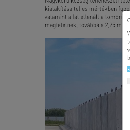
Nagykörű község tehenészeti telep
kialakítása teljes mértékben függ
valamint a fal ellenáll a tömörí
megfelelnek, továbbá a 2,25 m h
W
t
w
b