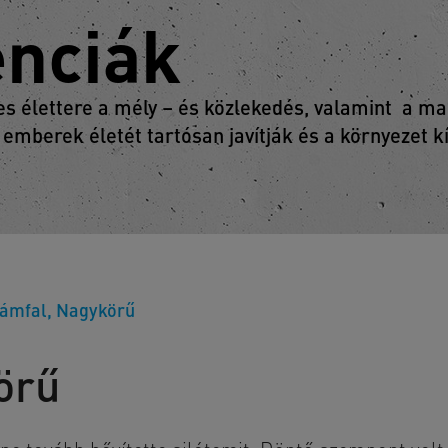
enciák
 élettere a mély – és közlekedés, valamint a mag
 emberek életét tartósan javítják és a környezet 
ámfal, Nagykörű
örű