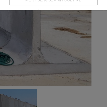
MENTSE A SZÁMÍTÓGÉPRE
Részletek megtekintése
Impresszum
|
Adatvédelem