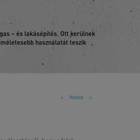
as – és lakásépítés. Ott kerülnek
kíméletesebb használatát teszik
<
Vissza
>