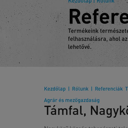
Kezdőlap
| Rólunk
Refer
Termékeink természetes
felhasználásra, ahol az
lehetővé.
Kezdőlap
Rólunk
Referenciák
T
Agrár és mezőgazdaság
Támfal, Nagyk