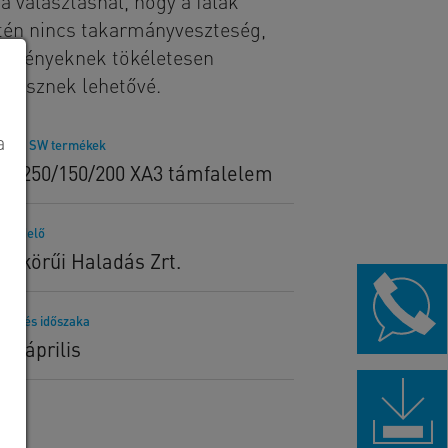
a választásnál, hogy a falak
setén nincs takarmányveszteség,
z igényeknek tökéletesen
 tesznek lehetővé.
a
lított SW termékek
T_250/150/200 XA3 támfalelem
rendelő
gykörűi Haladás Zrt.
telezés időszaka
8. április